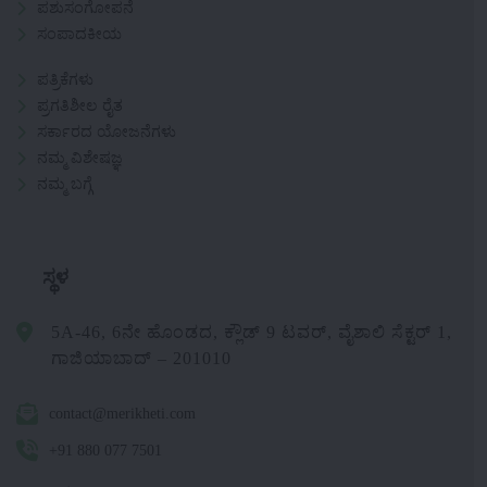
ಪಶುಸಂಗೋಪನೆ
ಸಂಪಾದಕೀಯ
ಪತ್ರಿಕೆಗಳು
ಪ್ರಗತಿಶೀಲ ರೈತ
ಸರ್ಕಾರದ ಯೋಜನೆಗಳು
ನಮ್ಮ ವಿಶೇಷಜ್ಞ
ನಮ್ಮ ಬಗ್ಗೆ
ಸ್ಥಳ
5A-46, 6ನೇ ಹೊಂಡದ, ಕ್ಲೌಡ್ 9 ಟವರ್, ವೈಶಾಲಿ ಸೆಕ್ಟರ್ 1,
ಗಾಜಿಯಾಬಾದ್ – 201010
contact@merikheti.com
+91 880 077 7501