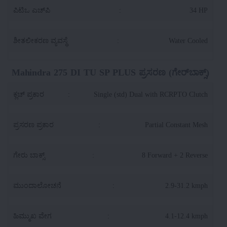
ಪಿಟಿಒ ಎಚ್‌ಪಿ
:
34 HP
ಶೀತಲೀಕರಣ ವ್ಯವಸ್ಥೆ
:
Water Cooled
Mahindra 275 DI TU SP PLUS ಪ್ರಸರಣ (ಗೇರ್‌ಬಾಕ್ಸ್)
ಕ್ಲಚ್ ಪ್ರಕಾರ
:
Single (std) Dual with RCRPTO Clutch
ಪ್ರಸರಣ ಪ್ರಕಾರ
:
Partial Constant Mesh
ಗೇರು ಬಾಕ್ಸ್
:
8 Forward + 2 Reverse
ಮುಂದಾಲೋಚನೆ
:
2.9-31.2 kmph
ಹಿಮ್ಮುಖ ವೇಗ
:
4.1-12.4 kmph