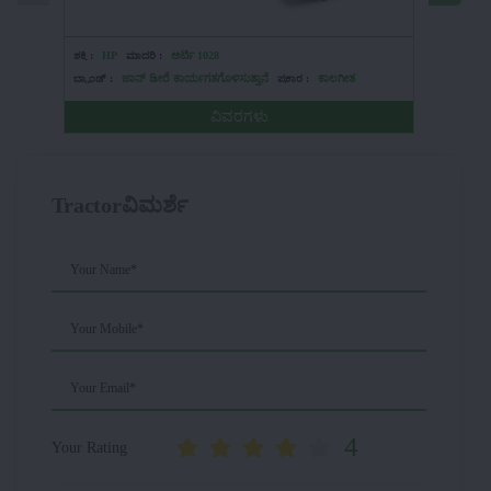
ಶಕ್ತಿ :
HP
ಮಾದರಿ :
ಆರ್ಟಿ 1028
ಶಕ್ತಿ :
15-
ಬ್ರ್ಯಾಂಡ್ :
ಜಾನ್ ಡೀರೆ ಕಾರ್ಯಗತಗೊಳಿಸುತ್ತಾನೆ
ಪ್ರಕಾರ :
ಕಾಲಗೀತ
ಬ್ರ್ಯಾಂಡ್ :
ವಿವರಗಳು
Tractorವಿಮರ್ಶೆ
Your Name*
Your Mobile*
Your Email*
4
Your Rating