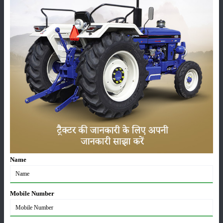
ಸ್ಥಾನಮಾನ
:
Launched
ವರ್ಗ
ಹೊರಡುವುದು
ಸಂಗ್ರಹ
ಕೀಟನಾಶಕಗಳು
ಪಶುಸಂಗೋಪನೆ
Name
Mobile Number
ಯಂತ್ರಗಳು
ಸುದ್ದಿಗಳು