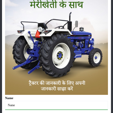
ವರ್ಗ
ಹೊರಡುವುದು
ಸಂಗ್ರಹ
ಕೀಟನಾಶಕಗಳು
ಪಶುಸಂಗೋಪನೆ
Name
ಯಂತ್ರಗಳು
ಸುದ್ದಿಗಳು