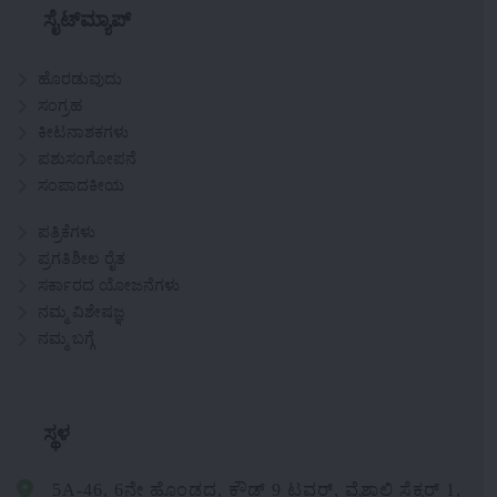
ಸೈಟ್‌ಮ್ಯಾಪ್
ಹೊರಡುವುದು
ಸಂಗ್ರಹ
ಕೀಟನಾಶಕಗಳು
ಪಶುಸಂಗೋಪನೆ
ಸಂಪಾದಕೀಯ
ಪತ್ರಿಕೆಗಳು
ಪ್ರಗತಿಶೀಲ ರೈತ
ಸರ್ಕಾರದ ಯೋಜನೆಗಳು
ನಮ್ಮ ವಿಶೇಷಜ್ಞ
ನಮ್ಮ ಬಗ್ಗೆ
ಸ್ಥಳ
5A-46, 6ನೇ ಹೊಂಡದ, ಕ್ಲೌಡ್ 9 ಟವರ್, ವೈಶಾಲಿ ಸೆಕ್ಟರ್ 1,