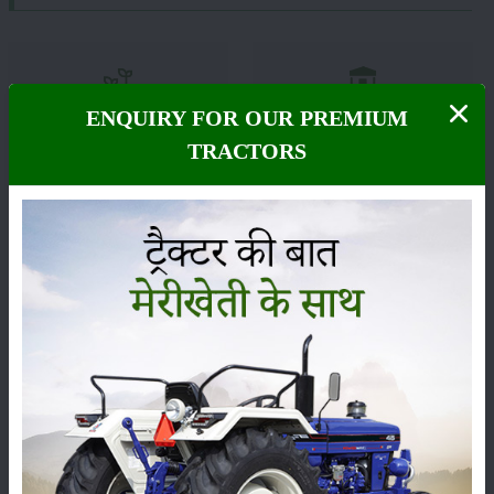
ENQUIRY FOR OUR PREMIUM
ಹೊರಡುವುದು
ಸಂಗ್ರಹ
TRACTORS
ಕೀಟನಾಶಕಗಳು
ಪಶುಸಂಗೋಪನೆ
ಯಂತ್ರಗಳು
ಸುದ್ದಿಗಳು
ಸಂಪಾದಕೀಯ
ಇತರರು