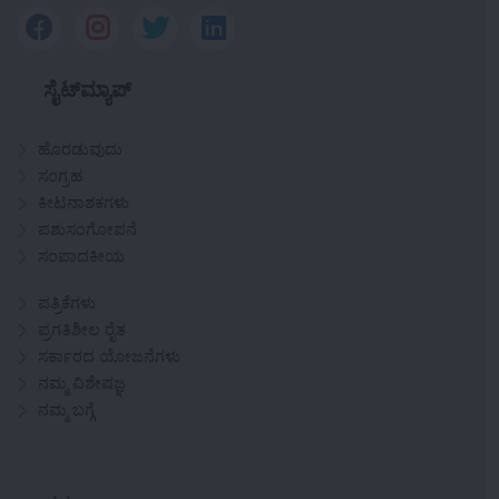
ಸೈಟ್‌ಮ್ಯಾಪ್
ಹೊರಡುವುದು
ಸಂಗ್ರಹ
ಕೀಟನಾಶಕಗಳು
ಪಶುಸಂಗೋಪನೆ
ಸಂಪಾದಕೀಯ
ಪತ್ರಿಕೆಗಳು
ಪ್ರಗತಿಶೀಲ ರೈತ
ಸರ್ಕಾರದ ಯೋಜನೆಗಳು
ನಮ್ಮ ವಿಶೇಷಜ್ಞ
ನಮ್ಮ ಬಗ್ಗೆ