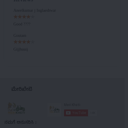
Aneelkumar j Inglaeshwar
Good ????
Goutam
Gijjhuuij
ಮೇರಿಖೇಟಿ
ನಮಗೆ ಅನುಸರಿಸಿ :