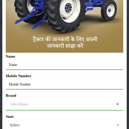
About Mahindra YUVO 585 MAT
Mahindra YUVO 585 MAT tractor is feature-packed with all the advanced
features which will help increase productivity. This tractor has a 49.3 HP
engine, 197 Nm of torque, 4 cylinders, and better Hydraulics Lifting power
capacity of 1700 kg. This model is operational with more than 30 different
Name
agricultural as well as commercial attachments. Just like any other tractor,
this YUVO 585 MAT has 2-speed PTO, an improved engine with an
enhanced cooling system, the latest mesh transmission, a larger radiator, a
Mobile Number
large air purifier, adjustable seating, and a bold design.
With multiple features loaded this model has become a must-own tractor for
Brand
any agriculture-related business owner. Mahindra YUVO 585 MAT is
flexible with multiple attachments such as Cultivator, Gyrovator, Disc
Plough, Potato digger, MB Plough, Seed Drill, Harrow, Post Hole, Thresher,
State
Ridger, and water pump Genset.
Select