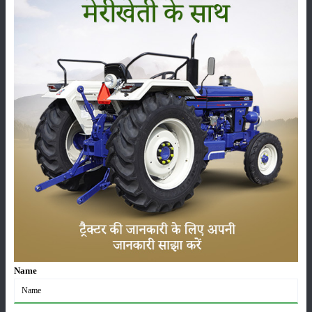
ಕೆಜಿಯಲ್ಲಿ ಎತ್ತುವ ಸಾಮರ್ಥ್ಯ
:
1700 Kg
:
CAT -1
ಮಾಸ್ಸಿ ಫರ್ಗುಸನ್ 241 ಡಿ ಮಹಾ ಶಕ್ತಿ ಟೈರ್ ಗಾತ್ರ
ಮುಂಭಾಗ
:
6.00 x 16
ಹಿಂದಿನ
:
13.6 x 28 / 12.4 x 28 (Optional)
ಮಾಸ್ಸಿ ಫರ್ಗುಸನ್ 241 ಡಿ ಮಹಾ ಶಕ್ತಿ ಹೆಚ್ಚುವರಿ ವೈಶಿಷ್ಟ್ಯಗಳು
ಪರಿಕರಗಳು
:
Tools , Toplinks , Bumpher
Name
ಸ್ಥಾನಮಾನ
:
Launched