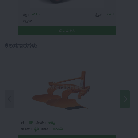
42 Hp
2WD
4
ಶಕ್ತಿ :
ಡ್ರೈವ್ :
ಶಕ್ತಿ :
ಬ್ರ್ಯಾಂಡ್ :
ಬ್ರ್ಯಾಂಡ್ 
ವಿವರಗಳು
ಕೆಲಸಗಾರಗಳು
ಶಕ್ತಿ :
HP
ಮಾದರಿ :
ಅಚ್ಚು
ಶಕ್ತಿ :
45-
ಬ್ರ್ಯಾಂಡ್ :
ಕೃಷಿ
ಪ್ರಕಾರ :
ಉಳುಮೆ
ಬ್ರ್ಯಾಂಡ್ :