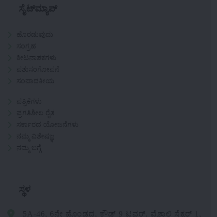
ಸೈಟ್‌ಮ್ಯಾಪ್
ಹೊರಡುವುದು
ಸಂಗ್ರಹ
ಕೀಟನಾಶಕಗಳು
ಪಶುಸಂಗೋಪನೆ
ಸಂಪಾದಕೀಯ
ಪತ್ರಿಕೆಗಳು
ಪ್ರಗತಿಶೀಲ ರೈತ
ಸರ್ಕಾರದ ಯೋಜನೆಗಳು
ನಮ್ಮ ವಿಶೇಷಜ್ಞ
ನಮ್ಮ ಬಗ್ಗೆ
ಸ್ಥಳ
5A-46, 6ನೇ ಹೊಂಡದ, ಕ್ಲೌಡ್ 9 ಟವರ್, ವೈಶಾಲಿ ಸೆಕ್ಟರ್ 1,