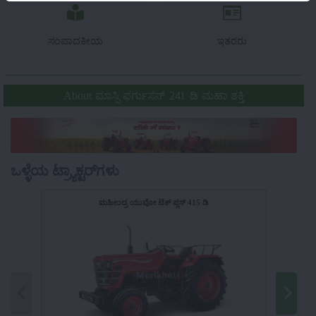
ಸಂಪಾದಕೀಯ
ಇತರರು
About ಮಾಸ್ಸಿ ಫರ್ಗುಸನ್ 241 ಡಿ ಮಹಾ ಶಕ್ತಿ
ಒಳ್ಳೆಯ ಟ್ರ್ಯಾಕ್ಟರ್‌ಗಳು
ಮಹೀಂದ್ರ ಯುವೋ ಟೆಕ್ ಪ್ಲಸ್ 415 ಡಿ