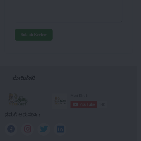
Submit Review
ಮೇರಿಖೇಟಿ
ನಮಗೆ ಅನುಸರಿಸಿ :