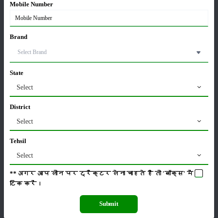
Mobile Number
ವರ್ಗ
Brand
State
ಹೊರಡುವುದು
ಸಂಗ್ರಹ
Select
District
Select
ಕೀಟನಾಶಕಗಳು
ಪಶುಸಂಗೋಪನೆ
Tehsil
Select
**अगर आप लोन पर ट्रैक्टर लेना चाहते है तो 'बॉक्स' में
टिक
करें।
ಯಂತ್ರಗಳು
ಸುದ್ದಿಗಳು
Submit