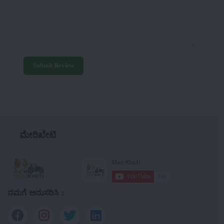
Submit Review
ಮೇರಿಖೇಟಿ
ನಮಗೆ ಅನುಸರಿಸಿ :