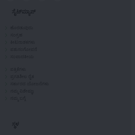
ಸೈಟ್‌ಮ್ಯಾಪ್
ಹೊರಡುವುದು
ಸಂಗ್ರಹ
ಕೀಟನಾಶಕಗಳು
ಪಶುಸಂಗೋಪನೆ
ಸಂಪಾದಕೀಯ
ಪತ್ರಿಕೆಗಳು
ಪ್ರಗತಿಶೀಲ ರೈತ
ಸರ್ಕಾರದ ಯೋಜನೆಗಳು
ನಮ್ಮ ವಿಶೇಷಜ್ಞ
ನಮ್ಮ ಬಗ್ಗೆ
ಸ್ಥಳ