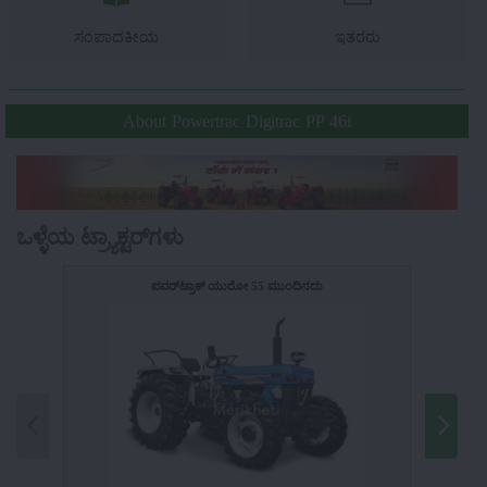
ಸಂಪಾದಕೀಯ
ಇತರರು
About Powertrac Digitrac PP 46i
ಒಳ್ಳೆಯ ಟ್ರ್ಯಾಕ್ಟರ್‌ಗಳು
ಪವರ್‌ಟ್ರಾಕ್ ಯುರೋ 55 ಮುಂದಿನದು