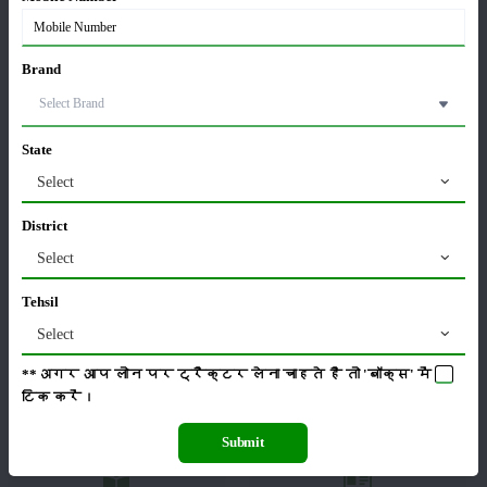
ವರ್ಗ
Brand
State
ಹೊರಡುವುದು
ಸಂಗ್ರಹ
Select
District
Select
ಕೀಟನಾಶಕಗಳು
ಪಶುಸಂಗೋಪನೆ
Tehsil
Select
**अगर आप लोन पर ट्रैक्टर लेना चाहते है तो 'बॉक्स' में
टिक
करें।
ಯಂತ್ರಗಳು
ಸುದ್ದಿಗಳು
Submit