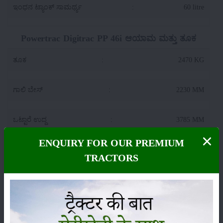
ಇಂಧನ ಟ್ಯಾಂಕ್ ಸಾಮರ್ಥ್ಯ
:
60 litre
Powertrac Digitrac PP 46i ಆಯಾಮ ಮತ್ತು ತೂಕ
ತೂಕ
:
2470 KG
ಗಾಲಿ ಬೇಸ್
:
2230 MM
ಒಟ್ಟಾರೆ ಉದ್ದ
:
3785 MM
ENQUIRY FOR OUR PREMIUM
ಟ್ರಾಕ್ಟರ್ ಅಗಲ
:
1900 MM
TRACTORS
ನೆಲದ ತೆರವು
:
430 MM
Powertrac Digitrac PP 46i ಎತ್ತುವ ಸಾಮರ್ಥ್ಯ (ಹೈಡ್ರಾಲಿಕ್ಸ್)