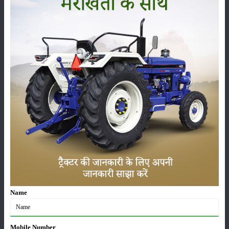
ಕೆಜಿಯಲ್ಲಿ ಎತ್ತುವ ಸಾಮರ್ಥ್ಯ
:
2000 Kg
:
Sensi-1 Hydraulics
Powertrac Digitrac PP 46i ಟೈರ್ ಗಾತ್ರ
ಮುಂಭಾಗ
:
7.5 X 16
ಹಿಂದಿನ
:
16.9 X 28 / 14.9 X 28
Powertrac Digitrac PP 46i ಹೆಚ್ಚುವರಿ ವೈಶಿಷ್ಟ್ಯಗಳು
ಪರಿಕರಗಳು
:
5000 Hours/ 5 Year
Name
ಸ್ಥಾನಮಾನ
:
Launched
Mobile Number