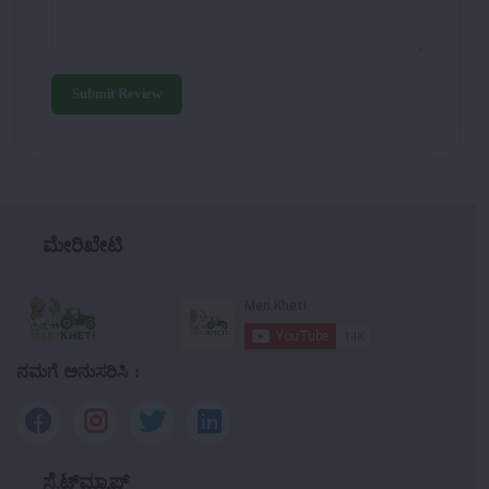
Submit Review
ಮೇರಿಖೇಟಿ
ನಮಗೆ ಅನುಸರಿಸಿ :
ಸೈಟ್‌ಮ್ಯಾಪ್