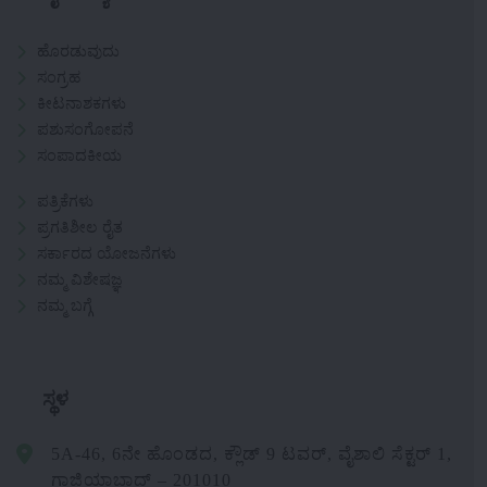
ಹೊರಡುವುದು
ಸಂಗ್ರಹ
ಕೀಟನಾಶಕಗಳು
ಪಶುಸಂಗೋಪನೆ
ಸಂಪಾದಕೀಯ
ಪತ್ರಿಕೆಗಳು
ಪ್ರಗತಿಶೀಲ ರೈತ
ಸರ್ಕಾರದ ಯೋಜನೆಗಳು
ನಮ್ಮ ವಿಶೇಷಜ್ಞ
ನಮ್ಮ ಬಗ್ಗೆ
ಸ್ಥಳ
5A-46, 6ನೇ ಹೊಂಡದ, ಕ್ಲೌಡ್ 9 ಟವರ್, ವೈಶಾಲಿ ಸೆಕ್ಟರ್ 1,
ಗಾಜಿಯಾಬಾದ್ – 201010