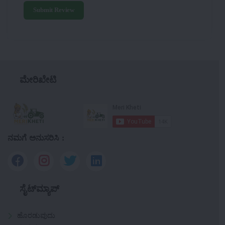
Submit Review
ಮೇರಿಖೇಟಿ
ನಮಗೆ ಅನುಸರಿಸಿ :
ಸೈಟ್‌ಮ್ಯಾಪ್
ಹೊರಡುವುದು