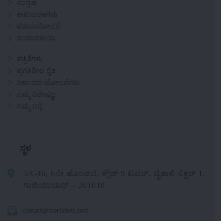
ಸಂಗ್ರಹ
ಕೀಟನಾಶಕಗಳು
ಪಶುಸಂಗೋಪನೆ
ಸಂಪಾದಕೀಯ
ಪತ್ರಿಕೆಗಳು
ಪ್ರಗತಿಶೀಲ ರೈತ
ಸರ್ಕಾರದ ಯೋಜನೆಗಳು
ನಮ್ಮ ವಿಶೇಷಜ್ಞ
ನಮ್ಮ ಬಗ್ಗೆ
ಸ್ಥಳ
5A-46, 6ನೇ ಹೊಂಡದ, ಕ್ಲೌಡ್ 9 ಟವರ್, ವೈಶಾಲಿ ಸೆಕ್ಟರ್ 1,
ಗಾಜಿಯಾಬಾದ್ – 201010
contact@merikheti.com