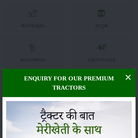
ಹೊರಡುವುದು
ಸಂಗ್ರಹ
ಕೀಟನಾಶಕಗಳು
ಪಶುಸಂಗೋಪನೆ
ENQUIRY FOR OUR PREMIUM
TRACTORS
ಯಂತ್ರಗಳು
ಸುದ್ದಿಗಳು
ಸಂಪಾದಕೀಯ
ಇತರರು