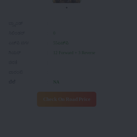
ಬ್ರ್ಯಾಂಡ್
:
ಸಿಲಿಂಡರ್
:
0
ಎಚ್‌ಪಿ ವರ್ಗ
:
55ಎಚ್‌ಪಿ
ಗಿಯರ್
:
12 Forward + 3 Reverse
ಚಿರತೆ
:
ವಾರಂಟಿ
:
ಬೆಲೆ
:
NA
Check On Road Price