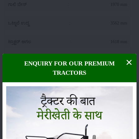
ಗಾಲಿ ಬೇಸ್
:
1970 mm
ಒಟ್ಟಾರೆ ಉದ್ದ
:
3562 mm
ಟ್ರಾಕ್ಟರ್ ಅಗಲ
:
1618 mm
ನೆಲದ ತೆರವು
:
425 mm
ENQUIRY FOR OUR PREMIUM
TRACTORS
Solis YM 348A-4WD ಎತ್ತುವ ಸಾಮರ್ಥ್ಯ (ಹೈಡ್ರಾಲಿಕ್ಸ್)
ಕೆಜಿಯಲ್ಲಿ ಎತ್ತುವ ಸಾಮರ್ಥ್ಯ
:
1450 KG
:
CAT2/CAT1
ಹೈಡ್ರಾಲಿಕ್ಸ್ ನಿಯಂತ್ರಣ
:
Hydrotronic ADDC