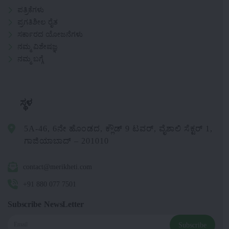
ಪತ್ರಿಕೆಗಳು
ಪ್ರಗತಿಶೀಲ ರೈತ
ಸರ್ಕಾರದ ಯೋಜನೆಗಳು
ನಮ್ಮ ವಿಶೇಷಜ್ಞ
ನಮ್ಮ ಬಗ್ಗೆ
ಸ್ಥಳ
5A-46, 6ನೇ ಹೊಂಡದ, ಕ್ಲೌಡ್ 9 ಟವರ್, ವೈಶಾಲಿ ಸೆಕ್ಟರ್ 1,
ಗಾಜಿಯಾಬಾದ್ – 201010
contact@merikheti.com
+91 880 077 7501
Subscribe NewsLetter
Subscribe