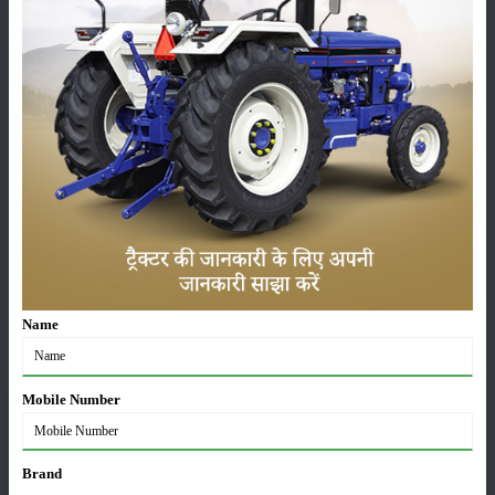
Solis YM 348A-4WD ಟೈರ್ ಗಾತ್ರ
ಮುಂಭಾಗ
:
8.00 X 18
ಹಿಂದಿನ
:
13.6 X 28
Solis YM 348A-4WD ಹೆಚ್ಚುವರಿ ವೈಶಿಷ್ಟ್ಯಗಳು
ಸ್ಥಾನಮಾನ
:
Launched
Name
ವರ್ಗ
Mobile Number
Brand
ಹೊರಡುವುದು
ಸಂಗ್ರಹ