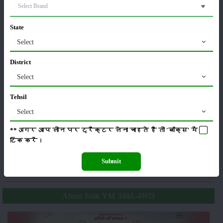
State
Select
ಕೀಟನಾಶಕಗಳು
ಪಶುಸಂಗೋಪನೆ
District
Select
Tehsil
ಯಂತ್ರಗಳು
ಸುದ್ದಿಗಳು
Select
**अगर आप लोन पर ट्रैक्टर लेना चाहते है तो 'बॉक्स' में
टिक
करें।
ಸಂಪಾದಕೀಯ
ಇತರರು
Submit
About Solis YM 348A-4WD