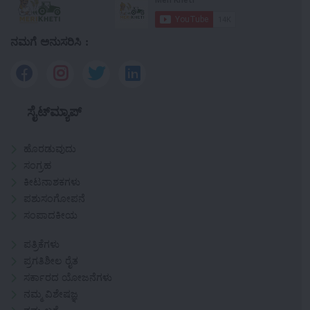
ನಮಗೆ ಅನುಸರಿಸಿ :
ಸೈಟ್‌ಮ್ಯಾಪ್
ಹೊರಡುವುದು
ಸಂಗ್ರಹ
ಕೀಟನಾಶಕಗಳು
ಪಶುಸಂಗೋಪನೆ
ಸಂಪಾದಕೀಯ
ಪತ್ರಿಕೆಗಳು
ಪ್ರಗತಿಶೀಲ ರೈತ
ಸರ್ಕಾರದ ಯೋಜನೆಗಳು
ನಮ್ಮ ವಿಶೇಷಜ್ಞ