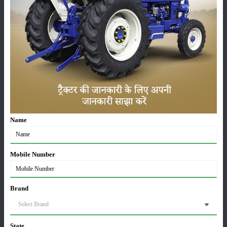
ಸ್ಥಾನಮಾನ
:
Launched
ವರ್ಗ
ಹೊರಡುವುದು
ಸಂಗ್ರಹ
Name
Mobile Number
ಕೀಟನಾಶಕಗಳು
ಪಶುಸಂಗೋಪನೆ
Brand
State