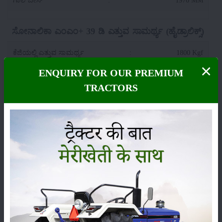
ಸೋನಾಲಿಕಾ ಎಂಎಂ+ 39 ಡಿ ಎತ್ತುವ ಸಾಮರ್ಥ್ಯ (ಹೈಡ್ರಾಲಿಕ್ಸ್)
ಕೆಜಿಯಲ್ಲಿ ಎತ್ತುವ ಸಾಮರ್ಥ್ಯ
:
1800 Kgf
ENQUIRY FOR OUR PREMIUM
:
Multi Sensing Point
TRACTORS
ಸೋನಾಲಿಕಾ ಎಂಎಂ+ 39 ಡಿ ಟೈರ್ ಗಾತ್ರ
ಮುಂಭಾಗ
:
6.00 x 16
ಹಿಂದಿನ
:
13.6 x 28
ಸೋನಾಲಿಕಾ ಎಂಎಂ+ 39 ಡಿ ಹೆಚ್ಚುವರಿ ವೈಶಿಷ್ಟ್ಯಗಳು
ಪರಿಕರಗಳು
:
Hook, Bumpher, Drawbar, Hood, Toplink