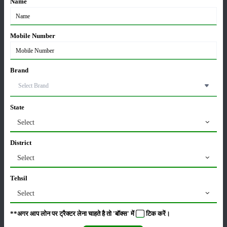
Name
Mobile Number
ਸ਼੍ਰੇਣੀ
Brand
State
Select
ਫਸਲਾਂ
ਸਟੋਰੇਜ਼
District
Select
Tehsil
ਕੀਟਨਾਸ਼ਕ
ਪਸ਼ੂ ਪਾਲਣ
Select
**अगर आप लोन पर ट्रैक्टर लेना चाहते है तो 'बॉक्स' में
टिक
करें।