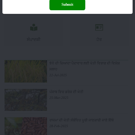
Submit
ਯੰਤਰ
ਖ਼ਬਰਾਂ
ਸੰਪਾਦਕੀ
ਹੋਰ
ਝੋਨੇ ਦੀ ਜ਼ਿਆਦਾ ਪੈਦਾਵਾਰ ਲਈ ਖੇਤੀ ਵਿਭਾਗ ਦੀ ਵਿਸ਼ੇਸ਼
ਸਲਾਹ
22-Jul-2025
ਪੰਜਾਬ ਵਿਚ ਡਰੇਕ ਦੀ ਖੇਤੀ
25-Mar-2025
ਰਾਜਮਾ ਦੀ ਖੇਤੀ ਸੰਬੰਧਿਤ ਪੂਰੀ ਜਾਣਕਾਰੀ ਜਾਣੋ ਇੱਥੇ
28-Feb-2025