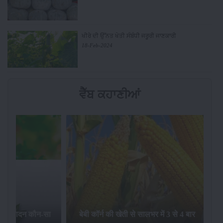
ਖੀਰੇ ਦੀ ਉੱਨਤ ਖੇਤੀ ਸੰਬੰਧੀ ਜਰੂਰੀ ਜਾਣਕਾਰੀ
18-Feb-2024
ਵੈੱਬ ਕਹਾਣੀਆਂ
का उत्पादन कौन-सा
बेबी कॉर्न की खेती से सालभर में 3 से 4 बार