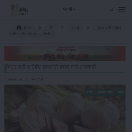
ਪੰਜਾਬੀ
Home
Pa
Blog
Lahsun Ki Kheti
Garlic Is Beneficial For Health
ਸਿਹਤ ਲਈ ਲਾਹੇਵੰਦ ਲਸਣ ਦੀ ਫ਼ਸਲ ਬਾਰੇ ਜਾਣਕਾਰੀ
Published on: 06-Feb-2024
ਫਸਲਾਂ
ਨਗਦੀ ਫਸਲਾਂ
ਲਸੁਣ