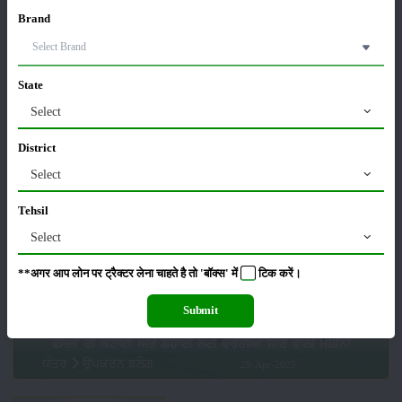
Brand
ਡੇਅਰੀ ਫਾਰਮਿੰਗ ਬਿਜ਼ਨਸ ਵਿੱਚ ਸਫਲਤਾ ਲਈ ਇਹ 3 ਮਸ਼ੀਨਾਂ ਹਨ ਬਹੁਤ
ਜ਼ਰੂਰੀ, ਸਮੇਂ ਅਤੇ ਮਿਹਨਤ ਦੀ ਬਚਤ ਨਾਲ ਵਧੇਗਾ ਮੁਨਾਫ਼ਾ
State
24-Jul-2026
Select
ਯੰਤਰ
District
Select
Tehsil
Select
**अगर आप लोन पर ट्रैक्टर लेना चाहते है तो 'बॉक्स' में
टिक
करें।
Submit
ਫਸਲਾਂ ਦੀ ਕਟਾਈ ਅਤੇ ਗਹਾਈ ਲਈ ਵਰਤੀਆਂ ਜਾਣ ਵਾਲੀ ਮਸ਼ੀਨਾਂ
ਯੰਤਰ
ਉਪਕਰਨ ਬਲੌਗ
29-Apr-2025