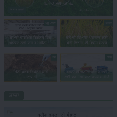
ਕਿਸਾਨਾਂ ਲਈ ਨਵੇਂ ਮੌਕੇ
ਕਿਸਾਨ ਖ਼ਬਰਾਂ
30-Jul-2026
ਪਸ਼ੂ ਪਾਲਣ
ਫਸਲਾਂ
ਡੇਅਰੀ ਫਾਰਮਿੰਗ ਬਿਜ਼ਨਸ ਵਿੱਚ
ਝੋਨੇ ਦੀ ਜ਼ਿਆਦਾ ਪੈਦਾਵਾਰ ਲਈ
ਸਫਲਤਾ ਲਈ ਇਹ 3 ਮਸ਼ੀਨਾਂ ਹਨ
ਖੇਤੀ ਵਿਭਾਗ ਦੀ ਵਿਸ਼ੇਸ਼ ਸਲਾਹ
ਬਹੁਤ ਜ਼ਰੂਰੀ, ਸਮੇਂ ਅਤੇ ਮਿਹਨਤ
ਦੀ ਬਚਤ ਨਾਲ ਵਧੇਗਾ ਮੁਨਾਫ਼ਾ
ਹੋਰ
ਯੰਤਰ
ਮਿੱਟੀ ਪਰਖ ਰਿਪੋਰਟ ਬਾਰੇ
ਫਸਲਾਂ ਦੀ ਕਟਾਈ ਅਤੇ ਗਹਾਈ
ਜਾਣਕਾਰੀ
ਲਈ ਵਰਤੀਆਂ ਜਾਣ ਵਾਲੀ ਮਸ਼ੀਨਾਂ
ਤਾਜ਼ਾ