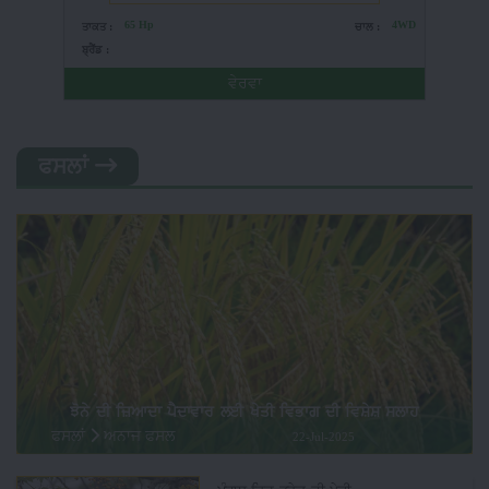
65 Hp
4WD
ਤਾਕਤ :
ਚਾਲ :
ਤਾਕਤ
ਬ੍ਰੈਂਡ :
ਬ੍ਰੈਂਡ :
ਵੇਰਵਾ
ਫਸਲਾਂ
ਝੋਨੇ ਦੀ ਜ਼ਿਆਦਾ ਪੈਦਾਵਾਰ ਲਈ ਖੇਤੀ ਵਿਭਾਗ ਦੀ ਵਿਸ਼ੇਸ਼ ਸਲਾਹ
ਫਸਲਾਂ
ਅਨਾਜ ਫਸਲ
22-Jul-2025