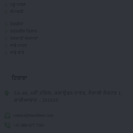
ਪਸ਼ੂ ਪਾਲਣ
ਸੰਪਾਦਕੀ
ਮੈਗਜ਼ੀਨਾਂ
ਤਰਕਸ਼ੀਲ ਕਿਸਾਨ
ਸਰਕਾਰੀ ਯੋਜਨਾਵਾਂ
ਸਾਡੇ ਮਾਹਰ
ਸਾਡੇ ਬਾਰੇ
ਟਿਕਾਣਾ
5A-46, 6ਵੀਂ ਮੰਜ਼ਿਲ, ਕਲਾਉਡ9 ਟਾਵਰ, ਵੈਸ਼ਾਲੀ ਸੈਕਟਰ 1,
ਗਾਜ਼ੀਆਬਾਦ - 201010
contact@merikheti.com
+91 880 077 7501