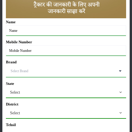
ਫਸਲਾਂ
ਸਟੋਰੇਜ਼
Name
Mobile Number
ਕੀਟਨਾਸ਼ਕ
ਪਸ਼ੂ ਪਾਲਣ
Brand
ਯੰਤਰ
ਖ਼ਬਰਾਂ
State
Select
District
Select
ਸੰਪਾਦਕੀ
ਹੋਰ
Tehsil