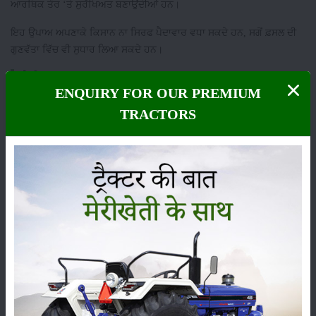
ਆਰਥਿਕ ਤੌਰ ‘ਤੇ ਸੁਰੱਖਿਅਤ ਬਣਾਉਂਦੀਆਂ ਹਨ।
ਇਹ ਉਪਾਅ ਅਪਣਾਕੇ ਕਿਸਾਨ ਨਾ ਸਿਰਫ ਪੈਦਾਵਾਰ ਵਧਾ ਸਕਦੇ ਹਨ, ਸਗੋਂ ਫ਼ਸਲ ਦੀ
ਗੁਣਵੱਤਾ ਵਿੱਚ ਵੀ ਸੁਧਾਰ ਲਿਆ ਸਕਦੇ ਹਨ।
ਸ਼੍ਰੇਣੀ
ENQUIRY FOR OUR PREMIUM
TRACTORS
ਫਸਲਾਂ
ਸਟੋਰੇਜ਼
ਕੀਟਨਾਸ਼ਕ
ਪਸ਼ੂ ਪਾਲਣ