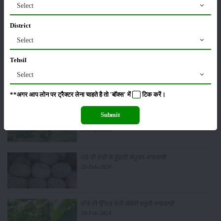
Select
ਲੈਵੇਂਡਰ ਦੀ ਖੇਤੀ - ਲੈਵੇਂਡਰ ਦੀ ਖੇਤੀ ਕਰਕੇ ਤੁਸੀਂ ਵੀ ਕਮਾ ਸਕਦੇ
District
ਹੋ ਲੱਖਾਂ ਦਾ ਮੁਨਾਫ਼ਾ
19-Jun-2024
Select
Tehsil
ਅਮਰੂਦ ਦੀ ਕਾਸ਼ਤ ਬਾਰੇ ਵਿਸਥਾਰਪੂਰਵਕ ਜਾਣਕਾਰੀ
26-Feb-2024
Select
**अगर आप लोन पर ट्रैक्टर लेना चाहते है तो 'बॉक्स' में
टिक
करें।
ਜ਼ੈਦ ਵਿੱਚ ਭਿੰਡੀ ਦੀ ਉਤਪਾਦਨ ਸਮਰੱਥਾ ਨੂੰ ਵਧਾਉਣ ਲਈ ਕੀ
Submit
ਕਰਨਾ ਹੈ?
26-Feb-2024
ਪੇਠੇ ਦੀ ਖੇਤੀ ਸੇ ਤੂੰਜੁੜੀ ਸੰਪੂਰਨ ਜਾਣਕਾਰੀ
25-Feb-2024
ਖੀਰੇ ਦੀ ਉੱਨਤ ਖੇਤੀ ਸੰਬੰਧੀ ਜਰੂਰੀ ਜਾਣਕਾਰੀ
18-Feb-2024