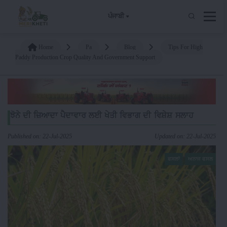
ਪੰਜਾਬੀ
Home
Pa
Blog
Tips For High
Paddy Production Crop Quality And Government Support
ਝੋਨੇ ਦੀ ਜ਼ਿਆਦਾ ਪੈਦਾਵਾਰ ਲਈ ਖੇਤੀ ਵਿਭਾਗ ਦੀ ਵਿਸ਼ੇਸ਼ ਸਲਾਹ
Published on: 22-Jul-2025
Updated on: 22-Jul-2025
ਫਸਲਾਂ
ਅਨਾਜ ਫਸਲ