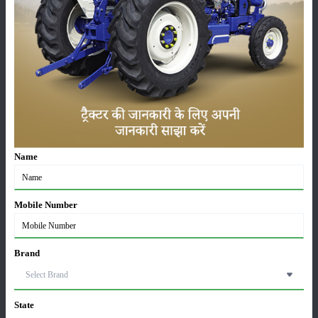
ਯੰਤਰ
ਖ਼ਬਰਾਂ
ਸੰਪਾਦਕੀ
ਹੋਰ
ਪੰਜਾਬ ਵਿਚ ਡਰੇਕ ਦੀ ਖੇਤੀ
25-Mar-2025
Name
Mobile Number
ਰਾਜਮਾ ਦੀ ਖੇਤੀ ਸੰਬੰਧਿਤ ਪੂਰੀ ਜਾਣਕਾਰੀ ਜਾਣੋ ਇੱਥੇ
28-Feb-2025
Brand
ਡ੍ਰੈਗਨ ਫ੍ਰੂਟ ਦੀ ਖੇਤੀ - ਡ੍ਰੈਗਨ ਫ੍ਰੂਟ ਦੀ ਖੇਤੀ ਕਿਵੇਂ ਕੀਤੀ
ਜਾਂਦੀ ਹੈ, ਜਾਣੋ ਪੂਰੀ ਜਾਣਕਾਰੀ
19-Feb-2025
State