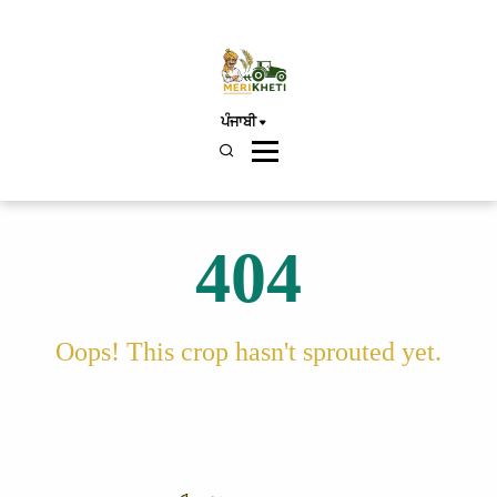
ਪੰਜਾਬੀ
404
Oops! This crop hasn't sprouted yet.