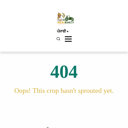
ਪੰਜਾਬੀ
404
Oops! This crop hasn't sprouted yet.