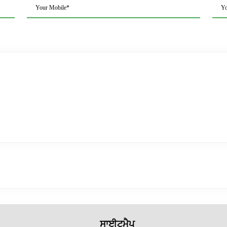
Your Mobile*
Yo
ਸਾਈਟਮੈਪ