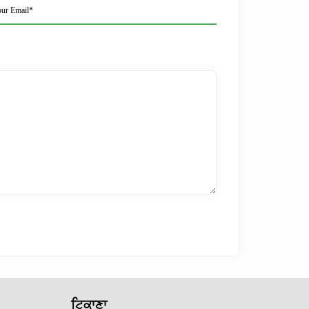
ur Email*
ਟਿਕਾਣਾ