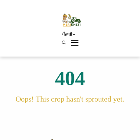
ਪੰਜਾਬੀ
404
Oops! This crop hasn't sprouted yet.