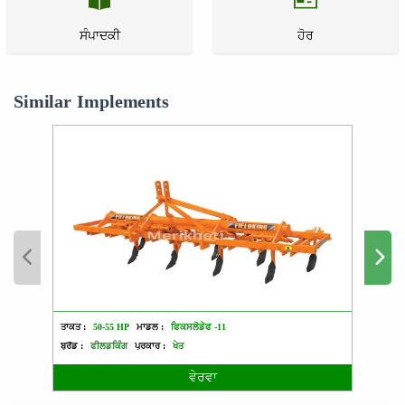
ਸੰਪਾਦਕੀ
ਹੋਰ
Similar Implements
ਤਾਕਤ :
50-55 HP
ਮਾਡਲ :
ਫਿਕਸਲੋਡੇਫ -11
ਤਾਕਤ :
ਬ੍ਰੈਂਡ :
ਫੀਲਡਕਿੰਗ
ਪ੍ਰਕਾਰ :
ਖੇਤ
ਬ੍ਰੈਂਡ :
ਵੇਰਵਾ