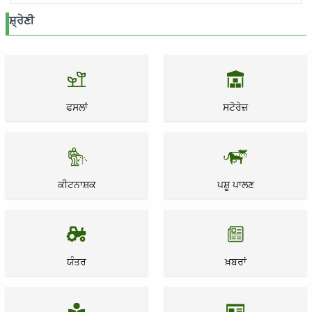
ਸ਼੍ਰੇਣੀ
ਫਸਲਾਂ
ਸਟੋਰੇਜ਼
ਕੀਟਨਾਸ਼ਕ
ਪਸ਼ੂ ਪਾਲਣ
ਯੰਤਰ
ਖ਼ਬਰਾਂ