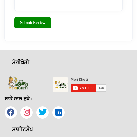
Submit Review
ਮੇਰੀਖੇਤੀ
ਸਾਡੇ ਨਾਲ ਜੁੜੋ :
ਸਾਈਟਮੈਪ