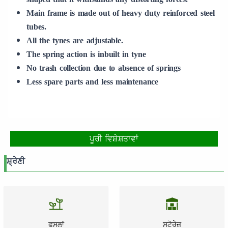
Main frame is made out of heavy duty reinforced steel
tubes.
All the tynes are adjustable.
The spring action is inbuilt in tyne
No trash collection due to absence of springs
Less spare parts and less maintenance
ਪੂਰੀ ਵਿਸ਼ੇਸ਼ਤਾਵਾਂ
ਸ਼੍ਰੇਣੀ
ਫਸਲਾਂ
ਸਟੋਰੇਜ਼