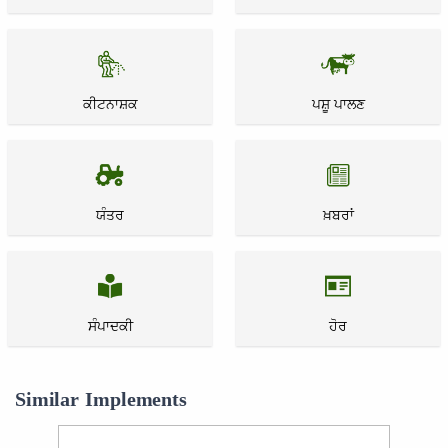
ਕੀਟਨਾਸ਼ਕ
ਪਸ਼ੂ ਪਾਲਣ
ਯੰਤਰ
ਖ਼ਬਰਾਂ
ਸੰਪਾਦਕੀ
ਹੋਰ
Similar Implements