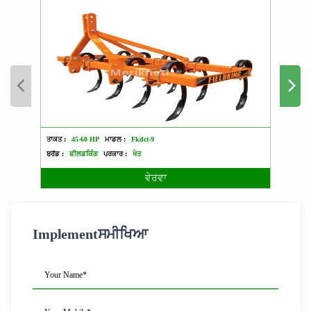
ਤਾਕਤ :
45-60 HP
ਮਾਡਲ :
Fkdct-9
ਤਾਕਤ :
ਬ੍ਰੈਂਡ :
ਫੀਲਡਕਿੰਗ
ਪ੍ਰਕਾਰ :
ਖੇਤ
ਬ੍ਰੈਂਡ :
ਵੇਰਵਾ
Implementਸਮੀਖਿਆ
Your Name*