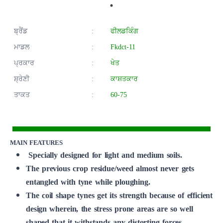
ਬ੍ਰੈਂਡ
:
ਫੀਲਡਕਿੰਗ
ਮਾਡਲ
:
Fkdct-11
ਪ੍ਰਕਾਰ
:
ਖੇਤ
ਸ਼੍ਰੇਣੀ
:
ਕਾਸ਼ਤਕਾਰ
ਤਾਕਤ
:
60-75
MAIN FEATURES
Specially designed for light and medium soils.
The previous crop residue/weed almost never gets
entangled with tyne while ploughing.
The coil shape tynes get its strength because of efficient
design wherein, the stress prone areas are so well
shaped that it withstands any distorting forces.