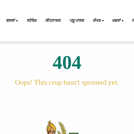
ਫਸਲਾਂ
ਸਟੋਰੇਜ਼
ਕੀਟਨਾਸ਼ਕ
ਪਸ਼ੂ ਪਾਲਣ
ਯੰਤਰ
ਖ਼ਬਰਾਂ
404
Oops! This crop hasn't sprouted yet.