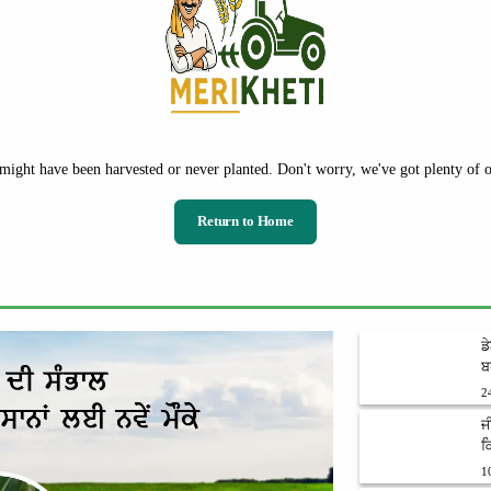
might have been harvested or never planted. Don't worry, we've got plenty of ot
Return to Home
ਡ
ਬ
2
ਜ
ਕ
1