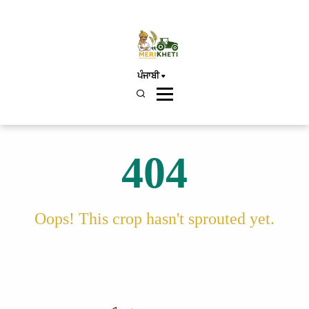
ਪੰਜਾਬੀ
404
Oops! This crop hasn't sprouted yet.