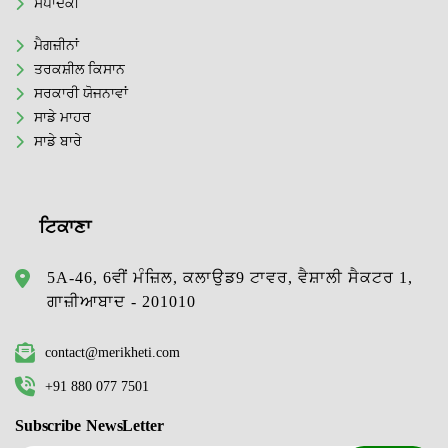
ਸੰਪਾਦਕੀ
ਮੈਗਜ਼ੀਨਾਂ
ਤਰਕਸ਼ੀਲ ਕਿਸਾਨ
ਸਰਕਾਰੀ ਯੋਜਨਾਵਾਂ
ਸਾਡੇ ਮਾਹਰ
ਸਾਡੇ ਬਾਰੇ
ਟਿਕਾਣਾ
5A-46, 6ਵੀਂ ਮੰਜ਼ਿਲ, ਕਲਾਉਡ9 ਟਾਵਰ, ਵੈਸ਼ਾਲੀ ਸੈਕਟਰ 1,
ਗਾਜ਼ੀਆਬਾਦ - 201010
contact@merikheti.com
+91 880 077 7501
Subscribe NewsLetter