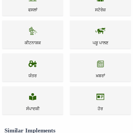
ਫਸਲਾਂ
ਸਟੋਰੇਜ਼
ਕੀਟਨਾਸ਼ਕ
ਪਸ਼ੂ ਪਾਲਣ
ਯੰਤਰ
ਖ਼ਬਰਾਂ
ਸੰਪਾਦਕੀ
ਹੋਰ
Similar Implements