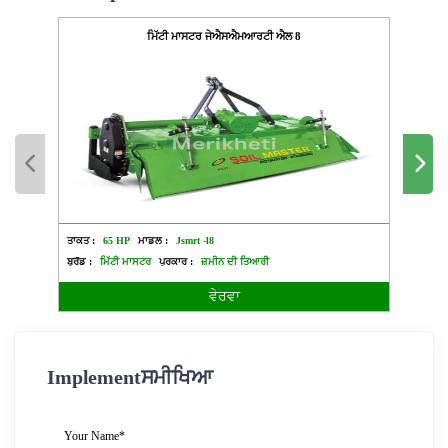
ਮਿੱਟੀ ਮਾਸਟਰ ਜੇਐਸਐਮਆਰਟੀ ਐਲ 8
ਤਾਕਤ :
65 HP
ਮਾਡਲ :
Jsmrt -l8
ਤਾਕਤ :
ਬ੍ਰੈਂਡ :
ਮਿੱਟੀ ਮਾਸਟਰ
ਪ੍ਰਕਾਰ :
ਜ਼ਮੀਨ ਦੀ ਤਿਆਰੀ
ਬ੍ਰੈਂਡ :
ਵੇਰਵਾ
Implementਸਮੀਖਿਆ
Your Name*