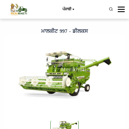
ਪੰਜਾਬੀ
ਮਾਲਕੀਟ 997 - ਡੀਲਕਸ