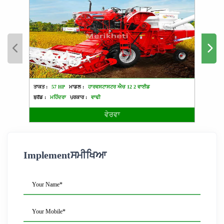
ਤਾਕਤ :
57 HP
ਮਾਡਲ :
ਹਾਰਵਸਟਾਸਟਰ ਐਚ 12 2 ਵਾਈਡ
ਤਾਕਤ :
ਬ੍ਰੈਂਡ :
ਮਹਿੰਦਰਾ
ਪ੍ਰਕਾਰ :
ਵਾਢੀ
ਬ੍ਰੈਂਡ :
ਵੇਰਵਾ
Implementਸਮੀਖਿਆ
Your Name*
Your Mobile*