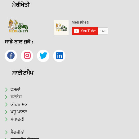
ਮੇਰੀਖੇਤੀ
ਸਾਡੇ ਨਾਲ ਜੁੜੋ :
ਸਾਈਟਮੈਪ
ਫਸਲਾਂ
ਸਟੋਰੇਜ਼
ਕੀਟਨਾਸ਼ਕ
ਪਸ਼ੂ ਪਾਲਣ
ਸੰਪਾਦਕੀ
ਮੈਗਜ਼ੀਨਾਂ