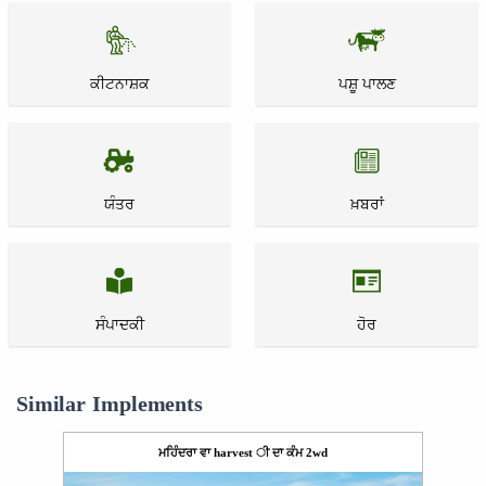
ਕੀਟਨਾਸ਼ਕ
ਪਸ਼ੂ ਪਾਲਣ
ਯੰਤਰ
ਖ਼ਬਰਾਂ
ਸੰਪਾਦਕੀ
ਹੋਰ
Similar Implements
ਮਹਿੰਦਰਾ ਵਾ harvest ੀ ਦਾ ਕੰਮ 2wd