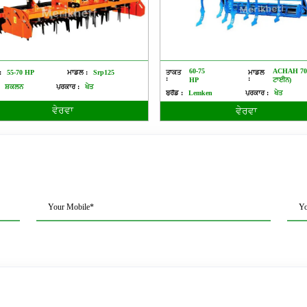
60-75
ACHAH 70
:
55-70 HP
ਮਾਡਲ :
Srp125
ਤਾਕਤ
ਮਾਡਲ
:
:
HP
ਟਾਈਨ)
ਸ਼ਕਲਨ
ਪ੍ਰਕਾਰ :
ਖੇਤ
ਬ੍ਰੈਂਡ :
Lemken
ਪ੍ਰਕਾਰ :
ਖੇਤ
ਵੇਰਵਾ
ਵੇਰਵਾ
Your Mobile*
Yo