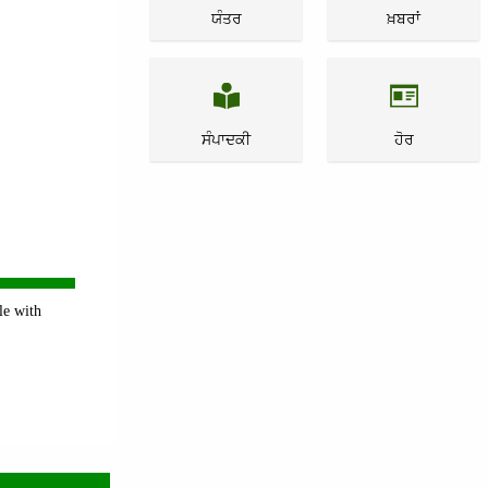
ਯੰਤਰ
ਖ਼ਬਰਾਂ
ਸੰਪਾਦਕੀ
ਹੋਰ
le with