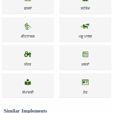
ਫਸਲਾਂ
ਸਟੋਰੇਜ਼
ਕੀਟਨਾਸ਼ਕ
ਪਸ਼ੂ ਪਾਲਣ
ਯੰਤਰ
ਖ਼ਬਰਾਂ
ਸੰਪਾਦਕੀ
ਹੋਰ
Similar Implements