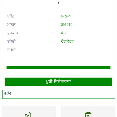
ਬ੍ਰੈਂਡ
:
ਸ਼ਕਲਨ
ਮਾਡਲ
:
SH 210
ਪ੍ਰਕਾਰ
:
ਖੇਤ
ਸ਼੍ਰੇਣੀ
:
ਰੋਟਾਵੇਟਰ
ਤਾਕਤ
:
ਪੂਰੀ ਵਿਸ਼ੇਸ਼ਤਾਵਾਂ
ਸ਼੍ਰੇਣੀ