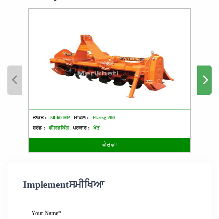
ਤਾਕਤ :
50-60 HP
ਮਾਡਲ :
Fkrtsg-200
ਤਾਕਤ :
ਬ੍ਰੈਂਡ :
ਫੀਲਡਕਿੰਗ
ਪ੍ਰਕਾਰ :
ਖੇਤ
ਬ੍ਰੈਂਡ :
ਵੇਰਵਾ
Implementਸਮੀਖਿਆ
Your Name*