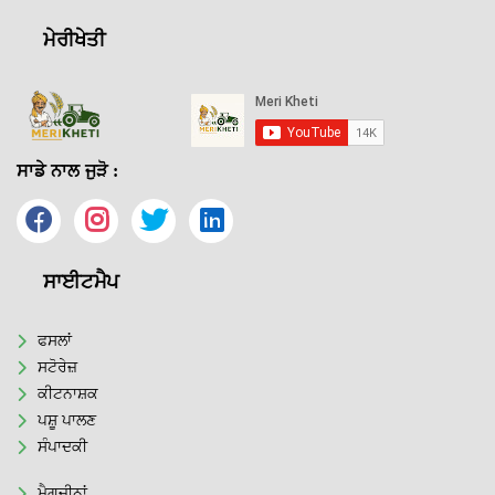
ਮੇਰੀਖੇਤੀ
ਸਾਡੇ ਨਾਲ ਜੁੜੋ :
ਸਾਈਟਮੈਪ
ਫਸਲਾਂ
ਸਟੋਰੇਜ਼
ਕੀਟਨਾਸ਼ਕ
ਪਸ਼ੂ ਪਾਲਣ
ਸੰਪਾਦਕੀ
ਮੈਗਜ਼ੀਨਾਂ