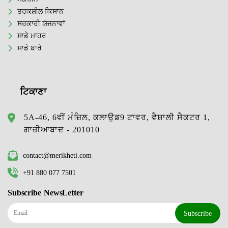
ਤਰਕਸ਼ੀਲ ਕਿਸਾਨ
ਸਰਕਾਰੀ ਯੋਜਨਾਵਾਂ
ਸਾਡੇ ਮਾਹਰ
ਸਾਡੇ ਬਾਰੇ
ਟਿਕਾਣਾ
5A-46, 6ਵੀਂ ਮੰਜ਼ਿਲ, ਕਲਾਉਡ9 ਟਾਵਰ, ਵੈਸ਼ਾਲੀ ਸੈਕਟਰ 1,
ਗਾਜ਼ੀਆਬਾਦ - 201010
contact@merikheti.com
+91 880 077 7501
Subscribe NewsLetter
Subscribe