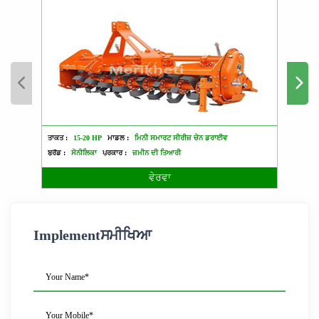
ਤਾਕਤ :
15-20 HP
ਮਾਡਲ :
ਮਿਨੀ ਸਮਾਰਟ ਸੀਰੀਜ਼ ਚੇਨ ਡਰਾਈਵ
ਤਾਕਤ :
ਬ੍ਰੈਂਡ :
ਸੋਨੀਲਿਕਾ
ਪ੍ਰਕਾਰ :
ਜ਼ਮੀਨ ਦੀ ਤਿਆਰੀ
ਬ੍ਰੈਂਡ :
ਵੇਰਵਾ
Implementਸਮੀਖਿਆ
Your Name*
Your Mobile*