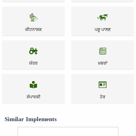
ਕੀਟਨਾਸ਼ਕ
ਪਸ਼ੂ ਪਾਲਣ
ਯੰਤਰ
ਖ਼ਬਰਾਂ
ਸੰਪਾਦਕੀ
ਹੋਰ
Similar Implements