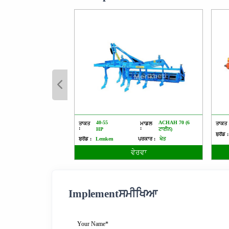
40-55
ACHAH 70 (6
ਤਾਕਤ
ਮਾਡਲ
ਤਾਕਤ 
:
:
HP
ਟਾਈਨ)
ਬ੍ਰੈਂਡ :
ਬ੍ਰੈਂਡ :
Lemken
ਪ੍ਰਕਾਰ :
ਖੇਤ
ਵੇਰਵਾ
Implementਸਮੀਖਿਆ
Your Name*