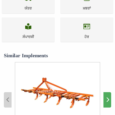
ਯੰਤਰ
ਖ਼ਬਰਾਂ
ਸੰਪਾਦਕੀ
ਹੋਰ
Similar Implements