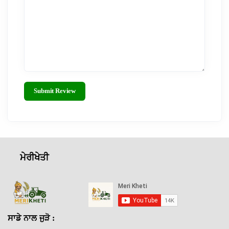
Submit Review
ਮੇਰੀਖੇਤੀ
ਸਾਡੇ ਨਾਲ ਜੁੜੋ :