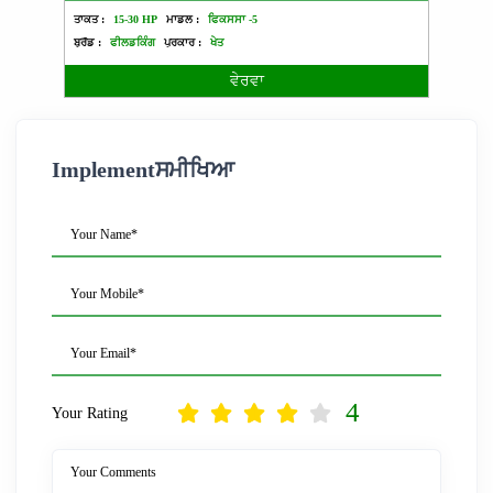
ਤਾਕਤ :
15-30 HP
ਮਾਡਲ :
ਫਿਕਸਸਾ -5
ਤਾਕਤ :
ਬ੍ਰੈਂਡ :
ਫੀਲਡਕਿੰਗ
ਪ੍ਰਕਾਰ :
ਖੇਤ
ਬ੍ਰੈਂਡ :
ਵੇਰਵਾ
Implementਸਮੀਖਿਆ
Your Name*
Your Mobile*
Your Email*
4
Your Rating
Your Comments