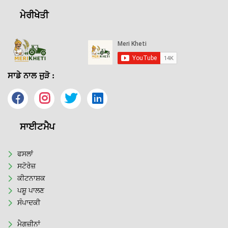
ਮੇਰੀਖੇਤੀ
ਸਾਡੇ ਨਾਲ ਜੁੜੋ :
ਸਾਈਟਮੈਪ
ਫਸਲਾਂ
ਸਟੋਰੇਜ਼
ਕੀਟਨਾਸ਼ਕ
ਪਸ਼ੂ ਪਾਲਣ
ਸੰਪਾਦਕੀ
ਮੈਗਜ਼ੀਨਾਂ