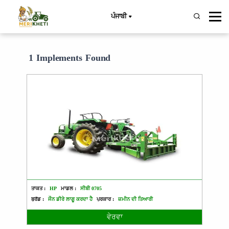
ਪੰਜਾਬੀ
1 Implements Found
ਤਾਕਤ :
HP
ਮਾਡਲ :
ਸੀਬੀ 0705
ਬ੍ਰੈਂਡ :
ਜੌਨ ਡੀਰੇ ਲਾਗੂ ਕਰਦਾ ਹੈ
ਪ੍ਰਕਾਰ :
ਜ਼ਮੀਨ ਦੀ ਤਿਆਰੀ
ਵੇਰਵਾ