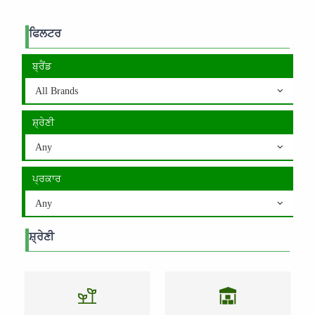
ਫਿਲਟਰ
ਬ੍ਰੈਂਡ
All Brands
ਸ਼੍ਰੇਣੀ
Any
ਪ੍ਰਕਾਰ
Any
ਸ਼੍ਰੇਣੀ