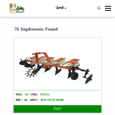
ਪੰਜਾਬੀ
76 Implements Found
ਤਾਕਤ :
HP
ਮਾਡਲ :
ਕਾਸਪ 05
ਬ੍ਰੈਂਡ :
ਗੁੱਡ
ਪ੍ਰਕਾਰ :
ਬੀਜਣ ਅਤੇ ਪੌਦੇ ਲਗਾਉਣ
ਵੇਰਵਾ