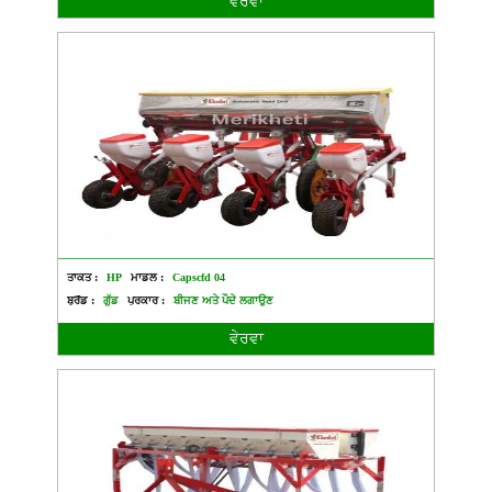
ਵੇਰਵਾ
ਤਾਕਤ :
HP
ਮਾਡਲ :
Capscfd 04
ਬ੍ਰੈਂਡ :
ਗੁੱਡ
ਪ੍ਰਕਾਰ :
ਬੀਜਣ ਅਤੇ ਪੌਦੇ ਲਗਾਉਣ
ਵੇਰਵਾ