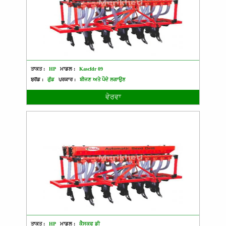
ਤਾਕਤ :
HP
ਮਾਡਲ :
Kascfdr 09
ਬ੍ਰੈਂਡ :
ਗੁੱਡ
ਪ੍ਰਕਾਰ :
ਬੀਜਣ ਅਤੇ ਪੌਦੇ ਲਗਾਉਣ
ਵੇਰਵਾ
ਤਾਕਤ :
HP
ਮਾਡਲ :
ਕੈਸਕਫ ਡੀ