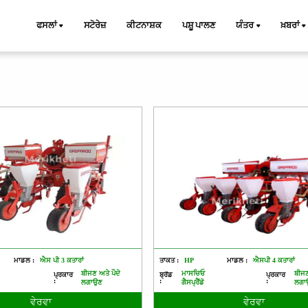
ਫਸਲਾਂ
ਸਟੋਰੇਜ਼
ਕੀਟਨਾਸ਼ਕ
ਪਸ਼ੂ ਪਾਲਣ
ਯੰਤਰ
ਖ਼ਬਰਾਂ
ਮਾਡਲ :
ਐਸ ਪੀ 3 ਕਤਾਰਾਂ
ਤਾਕਤ :
HP
ਮਾਡਲ :
ਐਸਪੀ 4 ਕਤਾਰਾਂ
ਬੀਜਣ ਅਤੇ ਪੌਦੇ
ਮਾਸਚਿਓ
ਬੀਜਣ
ਪ੍ਰਕਾਰ
ਬ੍ਰੈਂਡ
ਪ੍ਰਕਾਰ
:
:
:
ਲਗਾਉਣ
ਗੈਸਪ੍ਰੈਂਡੋ
ਲਗਾ
ਵੇਰਵਾ
ਵੇਰਵਾ