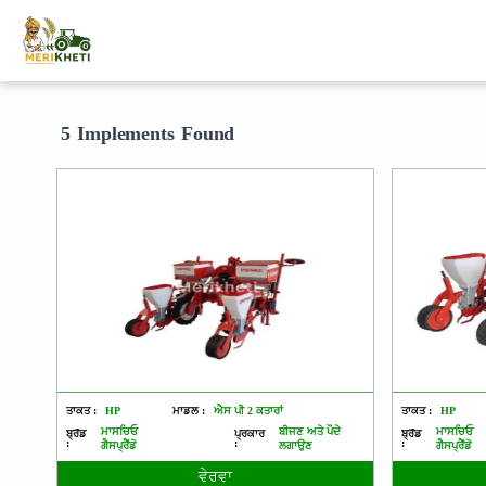
5 Implements Found
ਤਾਕਤ :
HP
ਮਾਡਲ :
ਐਸ ਪੀ 2 ਕਤਾਰਾਂ
ਤਾਕਤ :
HP
ਮਾਸਚਿਓ
ਬੀਜਣ ਅਤੇ ਪੌਦੇ
ਮਾਸਚਿਓ
ਬ੍ਰੈਂਡ
ਪ੍ਰਕਾਰ
ਬ੍ਰੈਂਡ
:
:
:
ਗੈਸਪ੍ਰੈਂਡੋ
ਲਗਾਉਣ
ਗੈਸਪ੍ਰੈਂਡੋ
ਵੇਰਵਾ