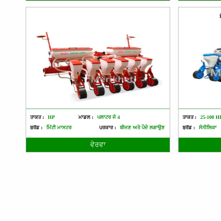
ਤਾਕਤ :
HP
ਮਾਡਲ :
ਪਲਾਟਰ ਜੇ 4
ਤਾਕਤ :
25-100 H
ਬ੍ਰੈਂਡ :
ਮਿੱਟੀ ਮਾਸਟਰ
ਪ੍ਰਕਾਰ :
ਬੀਜਣ ਅਤੇ ਪੌਦੇ ਲਗਾਉਣ
ਬ੍ਰੈਂਡ :
ਸੋਨੀਲਿਕਾ
ਵੇਰਵਾ