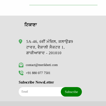
ਟਿਕਾਣਾ
5A-46, 6ਵੀਂ ਮੰਜ਼ਿਲ, ਕਲਾਉਡ9
ਟਾਵਰ, ਵੈਸ਼ਾਲੀ ਸੈਕਟਰ 1,
ਗਾਜ਼ੀਆਬਾਦ - 201010
contact@merikheti.com
+91 880 077 7501
Subscribe NewsLetter
Subscribe