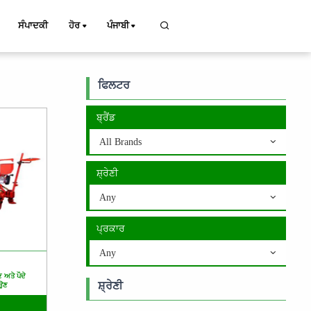
ਸੰਪਾਦਕੀ
ਹੋਰ
ਪੰਜਾਬੀ
ਫਿਲਟਰ
ਬ੍ਰੈਂਡ
All Brands
ਸ਼੍ਰੇਣੀ
Any
ਪ੍ਰਕਾਰ
Any
 ਅਤੇ ਪੌਦੇ
ਸ਼੍ਰੇਣੀ
ਉਣ