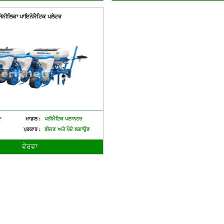
ਸੋਨੀਲਿਕਾ ਪਾਇਨੇਮੈਟਿਕ ਪਲੇਟਰ
P
ਮਾਡਲ :
ਪਨੀਮੈਟਿਕ ਪਲਾਨਟਰ
ਪ੍ਰਕਾਰ :
ਬੀਜਣ ਅਤੇ ਪੌਦੇ ਲਗਾਉਣ
ਵੇਰਵਾ