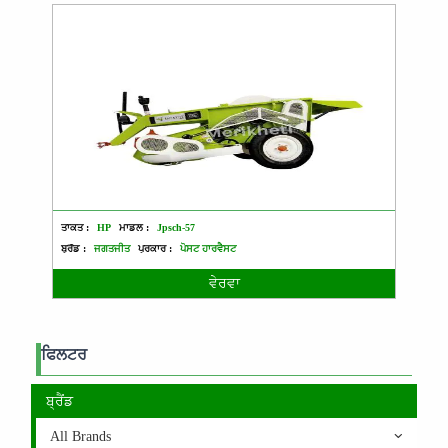
ਤਾਕਤ :
HP
ਮਾਡਲ :
Jpsch-57
ਬ੍ਰੈਂਡ :
ਜਗਤਜੀਤ
ਪ੍ਰਕਾਰ :
ਪੋਸਟ ਹਾਰਵੈਸਟ
ਵੇਰਵਾ
ਫਿਲਟਰ
ਬ੍ਰੈਂਡ
All Brands