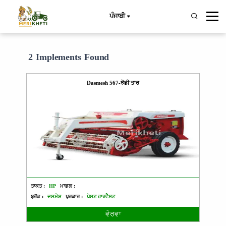
ਪੰਜਾਬੀ
2 Implements Found
Dasmesh 567-ਝੋਡੀ ਤਾਰ
ਤਾਕਤ :
HP
ਮਾਡਲ :
ਬ੍ਰੈਂਡ :
ਦਸਮੇਸ਼
ਪ੍ਰਕਾਰ :
ਪੋਸਟ ਹਾਰਵੈਸਟ
ਵੇਰਵਾ