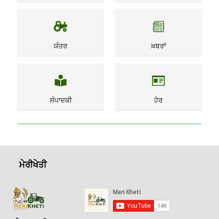
ਯੰਤਰ
ਖ਼ਬਰਾਂ
ਸੰਪਾਦਕੀ
ਹੋਰ
ਮੇਰੀਖੇਤੀ