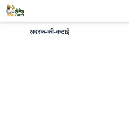
अदरक-की-कटाई