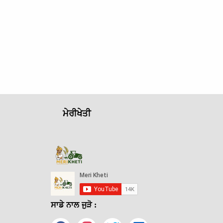
ਮੇਰੀਖੇਤੀ
ਸਾਡੇ ਨਾਲ ਜੁੜੋ :