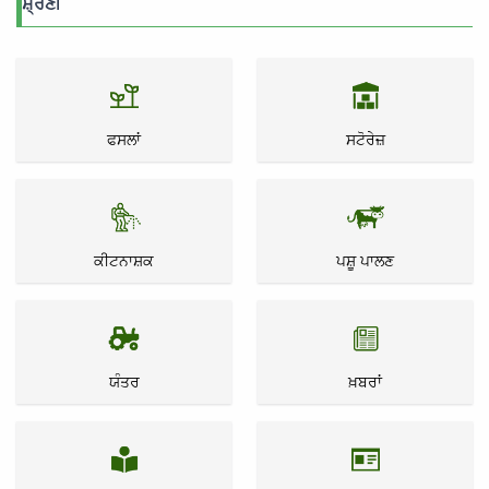
ਸ਼੍ਰੇਣੀ
ਫਸਲਾਂ
ਸਟੋਰੇਜ਼
ਕੀਟਨਾਸ਼ਕ
ਪਸ਼ੂ ਪਾਲਣ
ਯੰਤਰ
ਖ਼ਬਰਾਂ