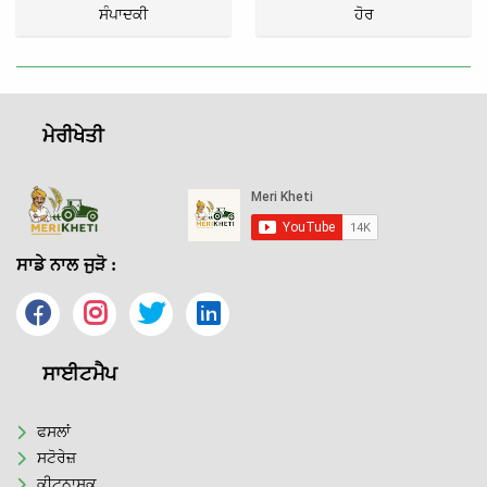
ਸੰਪਾਦਕੀ
ਹੋਰ
ਮੇਰੀਖੇਤੀ
ਸਾਡੇ ਨਾਲ ਜੁੜੋ :
ਸਾਈਟਮੈਪ
ਫਸਲਾਂ
ਸਟੋਰੇਜ਼
ਕੀਟਨਾਸ਼ਕ