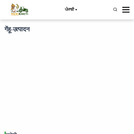
ਪੰਜਾਬੀ
गेंहू-उत्पादन