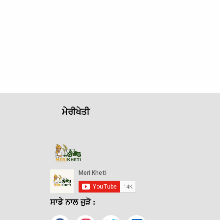
ਮੇਰੀਖੇਤੀ
ਸਾਡੇ ਨਾਲ ਜੁੜੋ :