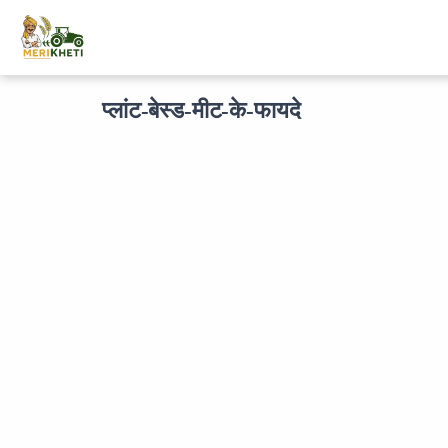
प्लांट-बेस्ड-मीट-के-फायदे