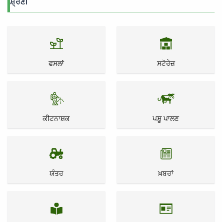
ਸ਼੍ਰੇਣੀ
ਫਸਲਾਂ
ਸਟੋਰੇਜ਼
ਕੀਟਨਾਸ਼ਕ
ਪਸ਼ੂ ਪਾਲਣ
ਯੰਤਰ
ਖ਼ਬਰਾਂ