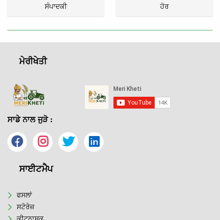
ਸੰਪਾਦਕੀ
ਹੋਰ
ਮੇਰੀਖੇਤੀ
ਸਾਡੇ ਨਾਲ ਜੁੜੋ :
ਸਾਈਟਮੈਪ
ਫਸਲਾਂ
ਸਟੋਰੇਜ਼
ਕੀਟਨਾਸ਼ਕ