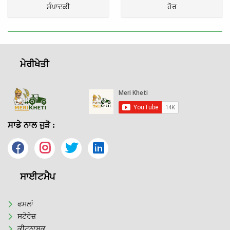
ਸੰਪਾਦਕੀ
ਹੋਰ
ਮੇਰੀਖੇਤੀ
ਸਾਡੇ ਨਾਲ ਜੁੜੋ :
ਸਾਈਟਮੈਪ
ਫਸਲਾਂ
ਸਟੋਰੇਜ਼
ਕੀਟਨਾਸ਼ਕ