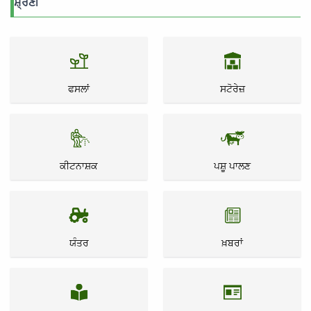
ਸ਼੍ਰੇਣੀ
ਫਸਲਾਂ
ਸਟੋਰੇਜ਼
ਕੀਟਨਾਸ਼ਕ
ਪਸ਼ੂ ਪਾਲਣ
ਯੰਤਰ
ਖ਼ਬਰਾਂ