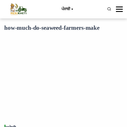
ਪੰਜਾਬੀ
how-much-do-seaweed-farmers-make