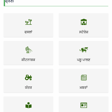
ਸ਼੍ਰੇਣੀ
ਫਸਲਾਂ
ਸਟੋਰੇਜ਼
ਕੀਟਨਾਸ਼ਕ
ਪਸ਼ੂ ਪਾਲਣ
ਯੰਤਰ
ਖ਼ਬਰਾਂ