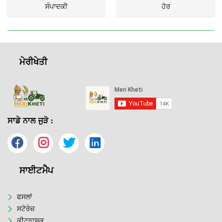
ਸੰਪਾਦਕੀ
ਹੋਰ
ਮੇਰੀਖੇਤੀ
ਸਾਡੇ ਨਾਲ ਜੁੜੋ :
ਸਾਈਟਮੈਪ
ਫਸਲਾਂ
ਸਟੋਰੇਜ਼
ਕੀਟਨਾਸ਼ਕ