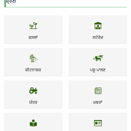
ਸ਼੍ਰੇਣੀ
ਫਸਲਾਂ
ਸਟੋਰੇਜ਼
ਕੀਟਨਾਸ਼ਕ
ਪਸ਼ੂ ਪਾਲਣ
ਯੰਤਰ
ਖ਼ਬਰਾਂ