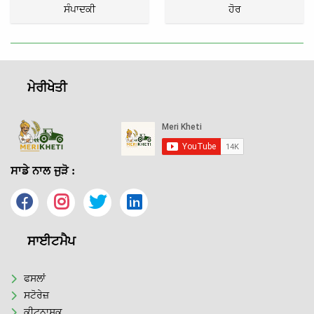
ਸੰਪਾਦਕੀ
ਹੋਰ
ਮੇਰੀਖੇਤੀ
ਸਾਡੇ ਨਾਲ ਜੁੜੋ :
ਸਾਈਟਮੈਪ
ਫਸਲਾਂ
ਸਟੋਰੇਜ਼
ਕੀਟਨਾਸ਼ਕ