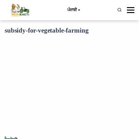
ਪੰਜਾਬੀ
subsidy-for-vegetable-farming