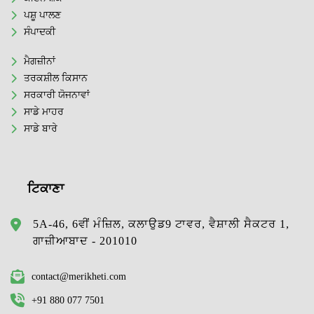
ਪਸ਼ੂ ਪਾਲਣ
ਸੰਪਾਦਕੀ
ਮੈਗਜ਼ੀਨਾਂ
ਤਰਕਸ਼ੀਲ ਕਿਸਾਨ
ਸਰਕਾਰੀ ਯੋਜਨਾਵਾਂ
ਸਾਡੇ ਮਾਹਰ
ਸਾਡੇ ਬਾਰੇ
ਟਿਕਾਣਾ
5A-46, 6ਵੀਂ ਮੰਜ਼ਿਲ, ਕਲਾਉਡ9 ਟਾਵਰ, ਵੈਸ਼ਾਲੀ ਸੈਕਟਰ 1,
ਗਾਜ਼ੀਆਬਾਦ - 201010
contact@merikheti.com
+91 880 077 7501