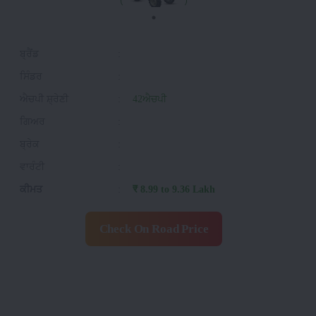
ਬ੍ਰੈਂਡ
:
ਸਿੰਡਰ
:
ਐਚਪੀ ਸ਼੍ਰੇਣੀ
:
42ਐਚਪੀ
ਗਿਅਰ
:
ਬ੍ਰੇਕ
:
ਵਾਰੰਟੀ
:
ਕੀਮਤ
:
₹ 8.99 to 9.36 Lakh
Check On Road Price