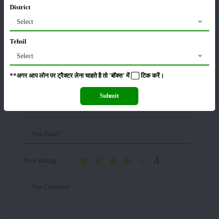
District
ਵੇਰਵਾ
Select
Tehsil
Tractorਸਮੀਖਿਆ
Select
**अगर आप लोन पर ट्रैक्टर लेना चाहते है तो 'बॉक्स' में
टिक
करें।
Your Name*
Submit
Your Mobile*
Your Email*
4
Your Rating
Your Comments