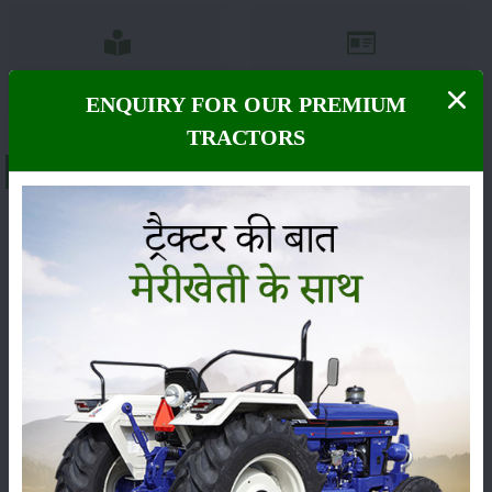
ਸੰਪਾਦਕੀ
ਹੋਰ
ENQUIRY FOR OUR PREMIUM
TRACTORS
About Solis YM 342A - 4WD(Discontinued)
ਸੱਜੇ ਟਰੈਕਟਰ