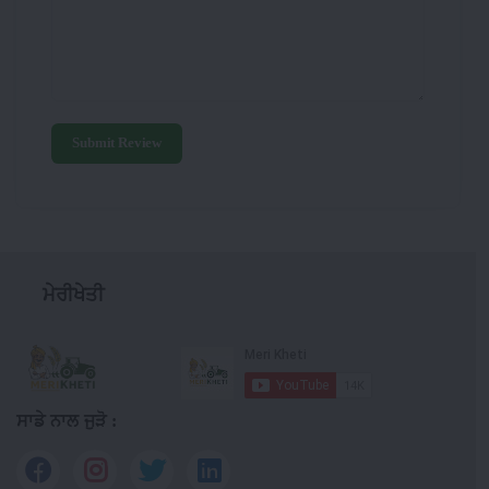
Submit Review
ਮੇਰੀਖੇਤੀ
ਸਾਡੇ ਨਾਲ ਜੁੜੋ :