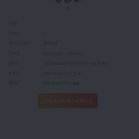
ਬ੍ਰੈਂਡ
:
ਸਿੰਡਰ
:
3
ਐਚਪੀ ਸ਼੍ਰੇਣੀ
:
30ਐਚਪੀ
ਗਿਅਰ
:
8 Forward + 2 Reverse
ਬ੍ਰੇਕ
:
Oil Immersed Brakes/Dry disc brakes
ਵਾਰੰਟੀ
:
2000 Hours or 2 Year
ਕੀਮਤ
:
₹ 4.54 to 4.72 Lakh
Check On Road Price