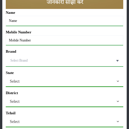
ਉਪਕਰਣ
LINK, CANOPY
Name
ਸਥਿਤੀ
:
Launched
Mobile Number
ਸ਼੍ਰੇਣੀ
Brand
State
ਫਸਲਾਂ
ਸਟੋਰੇਜ਼
Select
District
Select
ਕੀਟਨਾਸ਼ਕ
ਪਸ਼ੂ ਪਾਲਣ
Tehsil
Select