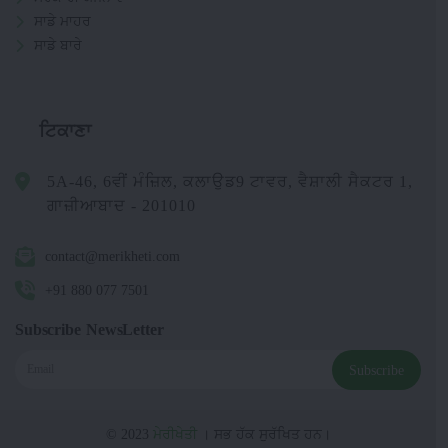
ਸਾਡੇ ਮਾਹਰ
ਸਾਡੇ ਬਾਰੇ
ਟਿਕਾਣਾ
5A-46, 6ਵੀਂ ਮੰਜ਼ਿਲ, ਕਲਾਉਡ9 ਟਾਵਰ, ਵੈਸ਼ਾਲੀ ਸੈਕਟਰ 1,
ਗਾਜ਼ੀਆਬਾਦ - 201010
contact@merikheti.com
+91 880 077 7501
Subscribe NewsLetter
Subscribe
© 2023
ਮੇਰੀਖੇਤੀ
। ਸਭ ਹੱਕ ਸੁਰੱਖਿਤ ਹਨ।