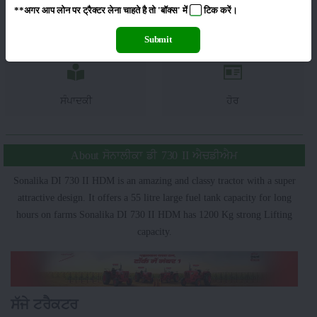
**अगर आप लोन पर ट्रैक्टर लेना चाहते है तो 'बॉक्स' में
टिक
करें।
ਯੰਤਰ
ਖ਼ਬਰਾਂ
Submit
ਸੰਪਾਦਕੀ
ਹੋਰ
About ਸੋਨਾਲੀਕਾ ਡੀ 730 II ਐਚਡੀਐਮ
Sonalika DI 730 II HDM is an amazing and classy tractor with a super
attractive design. It offers a 55 litre large fuel tank capacity for long
hours on farms Sonalika DI 730 II HDM has 1200 Kg strong Lifting
capacity.
ਸੱਜੇ ਟਰੈਕਟਰ