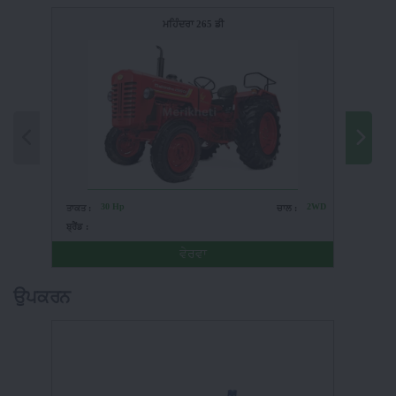
ਮਹਿੰਦਰਾ 265 ਡੀ
30 Hp
2WD
ਤਾਕਤ :
ਚਾਲ :
ਤਾਕਤ :
ਬ੍ਰੈਂਡ :
ਬ੍ਰੈਂਡ :
ਵੇਰਵਾ
ਉਪਕਰਨ