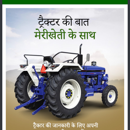
ਸੋਨਾਲੀਕਾ ਡੀ 730 II ਐਚਡੀਐਮ ਲਿਫਟਿੰਗ ਸਮਰੱਥਾ
(ਹਾਈਡ੍ਰੌਲਿਕਸ)
ਲਿ.ਜੀ. ਦੀ ਸਮਰੱਥਾ ਚੁੱਕਣਾ
:
1200 Kg
:
Automatic Depth and Draft Control
ਸੋਨਾਲੀਕਾ ਡੀ 730 II ਐਚਡੀਐਮ ਟਾਇਰ ਦਾ ਆਕਾਰ
ਸਾਹਮਣੇ
:
6.00 x 16
ਰੀਅਰ
:
12.4 x 28
ਸੋਨਾਲੀਕਾ ਡੀ 730 II ਐਚਡੀਐਮ ਅਤਿਰਿਕਤ ਵਿਸ਼ੇਸ਼ਤਾਵਾਂ
ਸਹਾਇਕ
:
DRAWBAR, HITCH, TOOLS, BUMPHER, TOP