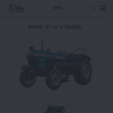
ਪੰਜਾਬੀ
ਸੋਨਾਲੀਕਾ ਡੀ 730 II ਐਚਡੀਐਮ