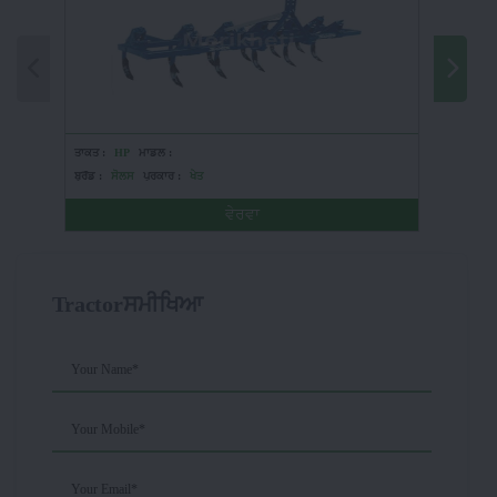
ਤਾਕਤ :
HP
ਮਾਡਲ :
ਤਾਕਤ :
5
ਬ੍ਰੈਂਡ :
ਸੋਲਸ
ਪ੍ਰਕਾਰ :
ਖੇਤ
ਬ੍ਰੈਂਡ :
ਫੀ
ਵੇਰਵਾ
Tractorਸਮੀਖਿਆ
Your Name*
Your Mobile*
Your Email*