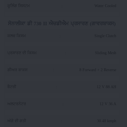
ਕੂਲਿੰਗ ਸਿਸਟਮ
:
Water Cooled
ਸੋਨਾਲੀਕਾ ਡੀ 730 II ਐਚਡੀਐਮ ਪ੍ਰਸਾਰਣ (ਗਾਵਰਬਾਕਸ)
ਕਲਚ ਕਿਸਮ
:
Single Clutch
ਪ੍ਰਸਾਰਣ ਦੀ ਕਿਸਮ
:
Sliding Mesh
ਗੀਅਰ ਬਾਕਸ
:
8 Forward + 2 Reverse
ਬੈਟਰੀ
:
12 V 88 AH
ਅਲਟਰਨੇਟਰ
:
12 V 36 A
ਅੱਗੇ ਦੀ ਗਤੀ
:
30.48 kmph