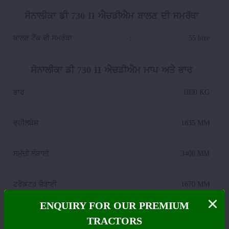
ਸੋਨਾਲੀਕਾ ਡੀ 730 II ਐਚਡੀਐਮ ਬਾਲਣ ਦੀ ਸਮਰੱਥਾ
ਬਾਲਣ ਟੈਂਕ ਦੀ ਸਮਰੱਥਾ
:
55 litre
ਸੋਨਾਲੀਕਾ ਡੀ 730 II ਐਚਡੀਐਮ ਮਾਪ ਅਤੇ ਭਾਰ
ਭਾਰ
:
1800 KG
ਵ੍ਹੀਲਬੇਸ
:
1835 MM
ਸਮੁੱਚੀ ਲੰਬਾਈ
:
3400 MM
ਟਰੈਕਟਰ ਚੌੜਾਈ
:
1670 MM
ENQUIRY FOR OUR PREMIUM
ਜ਼ਮੀਨੀ ਪ੍ਰਵਾਨਗੀ
:
390 MM
TRACTORS