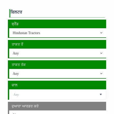
ਫਿਲਟਰ
ਬ੍ਰੈਂਡ
Hindustan Tractors
ਤਾਕਤ ਤੋਂ
Any
ਤਾਕਤ ਤੱਕ
Any
ਚਾਲ
ਦੁਆਰਾ ਆਰਡਰ ਕਰੋ