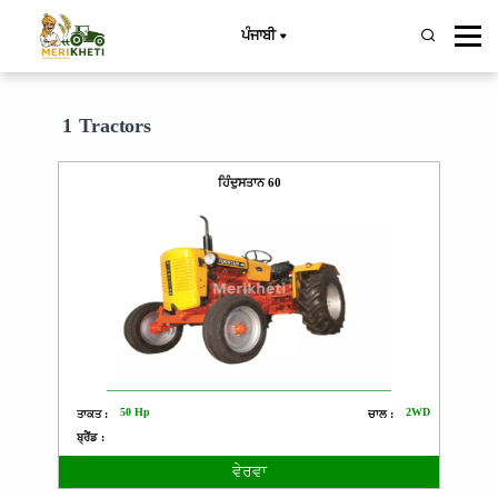
ਪੰਜਾਬੀ
1 Tractors
ਹਿੰਦੁਸਤਾਨ 60
50 Hp
2WD
ਤਾਕਤ :
ਚਾਲ :
ਬ੍ਰੈਂਡ :
ਵੇਰਵਾ