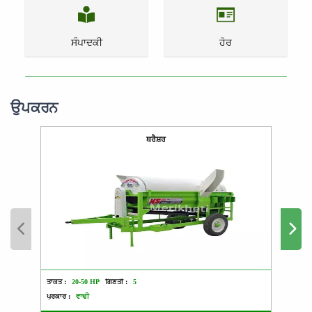
ਸੰਪਾਦਕੀ
ਹੋਰ
ਉਪਕਰਨ
ਥਰੈਸ਼ਰ
ਤਾਕਤ :
20-50 HP
ਗਿਣਤੀ :
5
ਤਾਕਤ :
ਪ੍ਰਕਾਰ :
ਵਾਢੀ
ਪ੍ਰਕਾਰ 