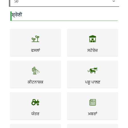
50
ਸ਼੍ਰੇਣੀ
ਫਸਲਾਂ
ਸਟੋਰੇਜ਼
ਕੀਟਨਾਸ਼ਕ
ਪਸ਼ੂ ਪਾਲਣ
ਯੰਤਰ
ਖ਼ਬਰਾਂ