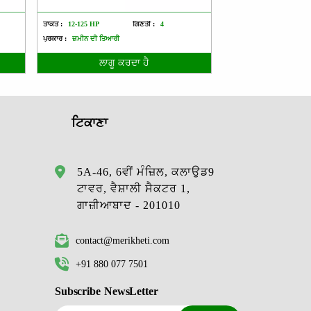
ਤਾਕਤ :
12-125 HP
ਗਿਣਤੀ :
4
ਤਾਕਤ :
ਗਿਣਤੀ :
ਪ੍ਰਕਾਰ :
ਜ਼ਮੀਨ ਦੀ ਤਿਆਰੀ
ਪ੍ਰਕਾਰ :
ਬੀਜਣ ਅਤੇ ਪੌਦੇ ਲ
ਲਾਗੂ ਕਰਦਾ ਹੈ
ਲਾਗੂ ਕ
ਟਿਕਾਣਾ
5A-46, 6ਵੀਂ ਮੰਜ਼ਿਲ, ਕਲਾਉਡ9
ਟਾਵਰ, ਵੈਸ਼ਾਲੀ ਸੈਕਟਰ 1,
ਗਾਜ਼ੀਆਬਾਦ - 201010
contact@merikheti.com
+91 880 077 7501
Subscribe NewsLetter