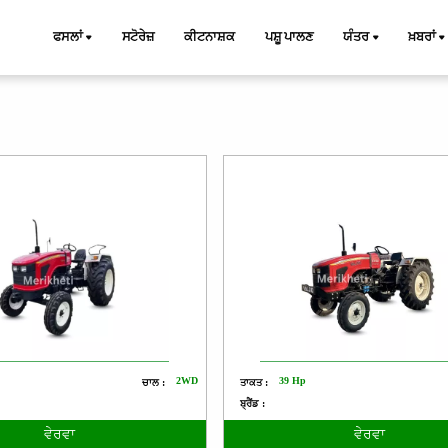
ਫਸਲਾਂ
ਸਟੋਰੇਜ਼
ਕੀਟਨਾਸ਼ਕ
ਪਸ਼ੂ ਪਾਲਣ
ਯੰਤਰ
ਖ਼ਬਰਾਂ
2WD
39 Hp
ਚਾਲ :
ਤਾਕਤ :
ਬ੍ਰੈਂਡ :
ਵੇਰਵਾ
ਵੇਰਵਾ