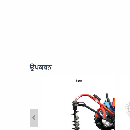
ਉਪਕਰਨ
ਖੋਦਣ