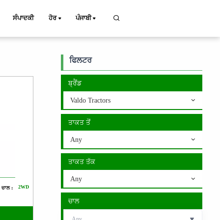
ਸੰਪਾਦਕੀ
ਹੋਰ
ਪੰਜਾਬੀ
ਫਿਲਟਰ
ਬ੍ਰੈਂਡ
Valdo Tractors
ਤਾਕਤ ਤੋਂ
Any
ਤਾਕਤ ਤੱਕ
Any
2WD
ਚਾਲ :
ਚਾਲ