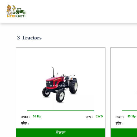
3 Tractors
50 Hp
2WD
45 Hp
ਤਾਕਤ :
ਚਾਲ :
ਤਾਕਤ :
ਬ੍ਰੈਂਡ :
ਬ੍ਰੈਂਡ :
ਵੇਰਵਾ