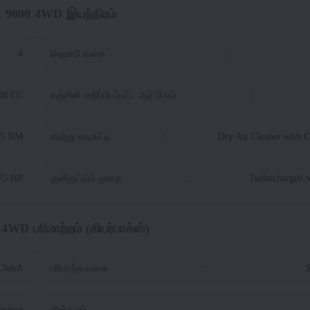
 9000 4WD இயந்திரம்
4
ஹெச்பி வகை
:
88 CC
எஞ்சின் மதிப்பிடப்பட்ட ஆர்.பி.எம்
:
55 NM
காற்று வடிகட்டி
:
Dry Air Cleaner with 
75 HP
குளிரூட்டும் முறை
:
Turbocharged w
WD பரிமாற்றம் (கியர்பாக்ஸ்)
Clutch
பரிமாற்ற வகை
:
S
everse
மின்கலம்
: