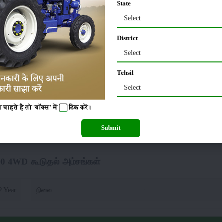
State
Select
தூக்கும் திறன் (ஹைட்ராலிக்ஸ்)
District
Select
00 Kg
:
Tehsil
Select
 9000 4WD டயர் அளவு
चाहते है तो 'बॉक्स' में
टिक
करें।
4 x 24
பின்புறம்
:
Submit
0 4WD கூடுதல் அம்சங்கள்
2 Year
நிலை
: