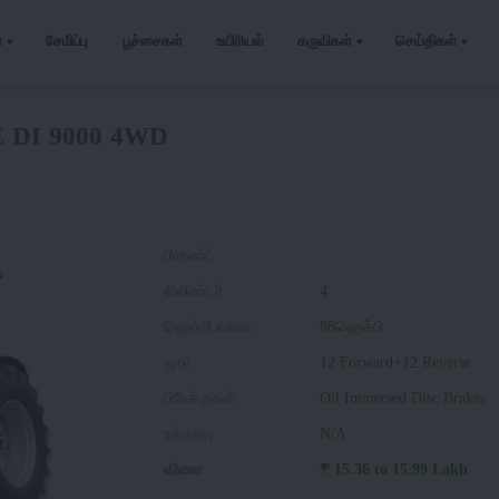
்
சேமிப்பு
பூச்சைகள்
உயிரியல்
கருவிகள்
செய்திகள்
 DI 9000 4WD
பிராண்ட்
:
சிலிண்டர்
:
4
ஹெச்பி வகை
:
88ஹெச்பி
மூடு
:
12 Forward+12 Reverse
பிரேக்குகள்
:
Oil Immersed Disc Brakes
உத்தரவு
:
N/A
விலை
:
₹ 15.36 to 15.99 Lakh