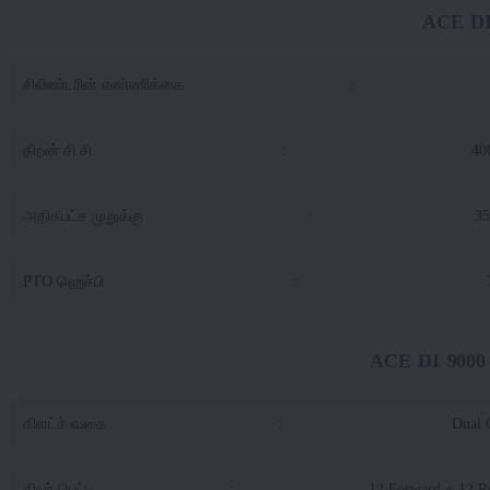
ACE DI
சிலிண்டரின் எண்ணிக்கை
:
திறன் சி.சி.
:
40
அதிகபட்ச முறுக்கு
:
3
PTO ஹெச்பி
:
ACE DI 9000 4
கிளட்ச் வகை
:
Dual 
கியர் பெட்டி
:
12 Forward + 12 R