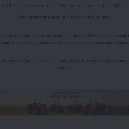
ACE DI 9000 4WD tyres are 12.4 x 24.0 inches front tyres and 18.4 x 30.0 inch
Why consider buying an ACE DI 9000 4WD in India?
 has many extraordinary tractor models, but the ACE DI 9000 4WD is among th
ommitted to providing reliable and efficient engines and tractors built to help 
s and any other farm equipment and tools. merikheti also offers information as w
updates.