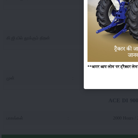
ACE DI 9000 4WD 
கி.ஜி.யில் தூக்கும் திறன்
:
25
ACE DI
**अगर आप लोन पर ट्रैक्टर लेना 
முன்
:
12.
ACE DI 900
பாகங்கள்
:
2000 Hours / 