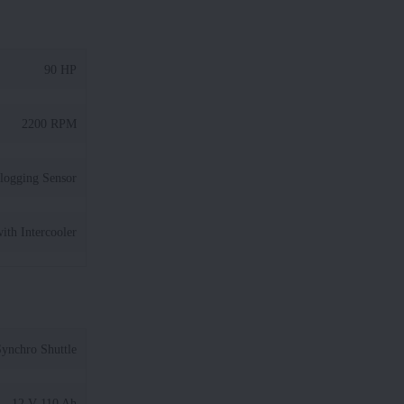
90 HP
2200 RPM
Clogging Sensor
ith Intercooler
ynchro Shuttle
12 V 110 Ah