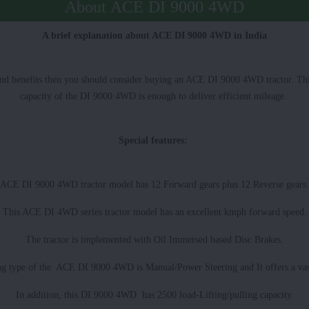
About ACE DI 9000 4WD
A brief explanation about ACE DI 9000 4WD in India
tures and benefits then you should consider buying an ACE DI 9000 4WD tractor
capacity of the DI 9000 4WD is enough to deliver efficient mileage.
Special features:
ACE DI 9000 4WD tractor model has 12 Forward gears plus 12 Reverse gears.
This ACE DI 4WD series tractor model has an excellent kmph forward speed.
The tractor is implemented with Oil Immersed based Disc Brakes.
ng type of the ACE DI 9000 4WD is Manual/Power Steering and It offers a vast
In addition, this DI 9000 4WD has 2500 load-Lifting/pulling capacity.