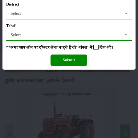
District
Select
பதிப்பு
மற்றவர்கள்
Tehsil
Select
About Agri King T44
**अगर आप लोन पर ट्रैक्टर लेना चाहते है तो 'बॉक्स' में
टिक
करें।
Submit
ஒரே வகையான டிராக்டர்கள்
மஹிந்திரா 275 டி டு எக்ஸ்பி பிளஸ்