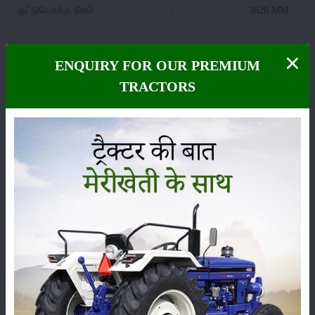
ஒட்டுமொத்த நீளம்
:
3628 MM
டிராக்டர் அகலம்
:
1720 MM
ENQUIRY FOR OUR PREMIUM
TRACTORS
Agri King T44 தூக்கும் திறன் (ஹைட்ராலிக்ஸ்)
கி.ஜி.யில் தூக்கும் திறன்
:
1500 kg
Agri King T44 டயர் அளவு
முன்
:
6.00 X 16
பின்புறம்
:
13.6 X 28
Agri King T44 கூடுதல் அம்சங்கள்