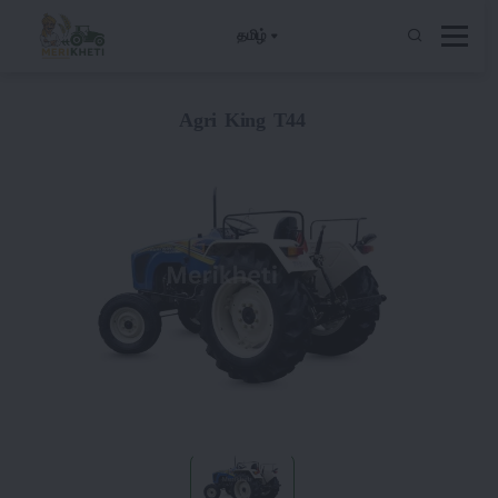
தமிழ்
Agri King T44