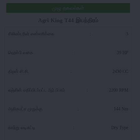
முழு தகவல்கள்
Agri King T44 இயந்திரம்
சிலிண்டரின் எண்ணிக்கை
:
3
ஹெச்பி வகை
:
39 HP
திறன் சி.சி.
:
2430 CC
எஞ்சின் மதிப்பிடப்பட்ட ஆர்.பி.எம்
:
2200 RPM
அதிகபட்ச முறுக்கு
:
144 Nm
காற்று வடிகட்டி
:
Dry Type