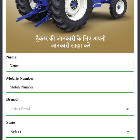
நிலை
:
Launched
வகை
Name
பயிர்கள்
சேமிப்பு
Mobile Number
பூச்சைகள்
உயிரியல்
Brand
State
கருவிகள்
செய்திகள்
Select