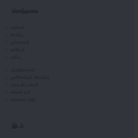
சொந்தமாக
பயிர்கள்
சேமிப்பு
பூச்சைகள்
உயிரியல்
பதிப்பு
பத்திரிகைகள்
முன்னேற்றக் கிராமியர்
அரசு திட்டங்கள்
எங்கள் நபர்
எங்களை பற்றி
இடம்