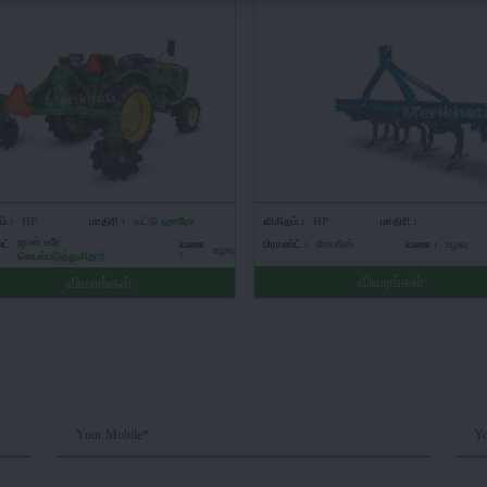
் :
HP
மாதிரி :
வட்டு ஹாரோ
விகிதம் :
HP
மாதிரி :
ஜான் டீரே
்ட்
வகை
பிராண்ட் :
சோலிஸ்
வகை :
உழவு
உழவு
:
செயல்படுத்துகிறார்
விவரங்கள்
விவரங்கள்
Your Mobile*
Yo