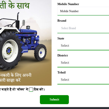
Mobile Number
Brand
Captain 263 4WD
Cellestial 35 HP
State
Select
District
Select
Tehsil
25 Hp
4WD
35 Hp
ிதம் :
ஓட :
விகிதம் :
ஓட :
ண்ட் :
பிராண்ட் :
Select
விவரங்கள்
விவரங்கள்
चाहते है तो 'बॉक्स' में
टिक
करें।
Submit