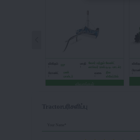
லேசர் மற்றும் லேண்ட்
விகிதம்
மாதிரி
விகிதம
HP
:
:
லாவெர் (எஸ்.டி.டி. மாடல்)
பிராண
மண்
நில
பிராண்ட்
வகை
:
:
:
மாஸ்டர்
ஸ்கேப்பிங்
விவரங்கள்
Tractorபரிசளிப்பு
Your Name*