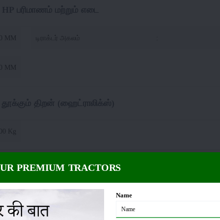
27 HP பரிமாணம் மற்றும் எடை
00 MM
டிராக்டர் அகலம்
:
20 MM
 தூக்கும் திறன் (ஹைட்ராலிக்ஸ்)
00 Kg
About Cellestial 27 HP
OUR PREMIUM TRACTORS
Name