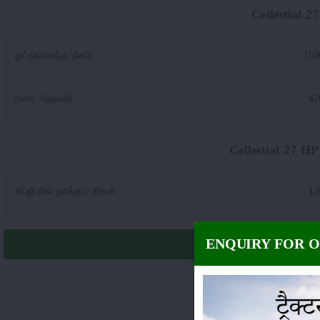
Cellestial 
ஒட்டுமொத்த நீளம்
:
15
தரை அனுமதி
:
4
Cellestial 27 HP
கி.ஜி.யில் தூக்கும் திறன்
:
12
ENQUIRY FOR 