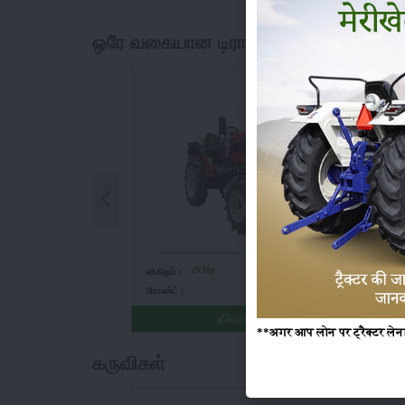
ஒரே வகையான டிராக்டர்கள்
29 Hp
4WD
விகிதம் :
ஓட :
விக
பிராண்ட் :
பிரா
விவரங்கள்
**अगर आप लोन पर ट्रैक्टर लेना 
கருவிகள்