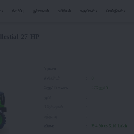
்
சேமிப்பு
பூச்சைகள்
உயிரியல்
கருவிகள்
செய்திகள்
llestial 27 HP
பிராண்ட்
:
சிலிண்டர்
:
0
ஹெச்பி வகை
:
27ஹெச்பி
மூடு
:
பிரேக்குகள்
:
உத்தரவு
:
விலை
:
₹ 4.90 to 5.10 Lakh