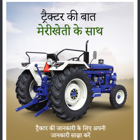
தரை அனுமதி
:
370 MM
ஃபார்ம்ட்ராக் 45 கிளாசிக் தூக்கும் திறன்
(ஹைட்ராலிக்ஸ்)
கி.ஜி.யில் தூக்கும் திறன்
:
1800 Kg
:
A.D.D.C System with Bosch Control Valve
ஃபார்ம்ட்ராக் 45 கிளாசிக் டயர் அளவு
முன்
:
6.00 x 16
பின்புறம்
:
13.6 x 28