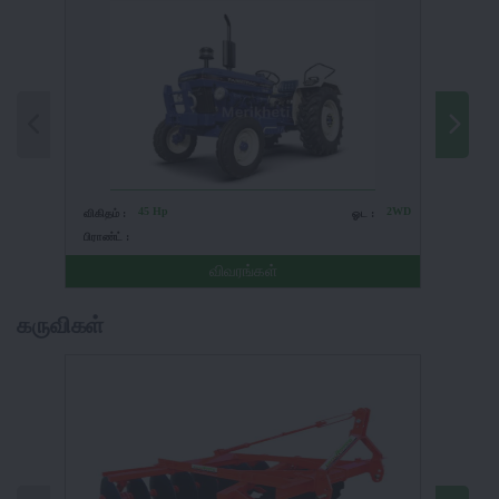
45 Hp
2WD
விகிதம் :
ஓட :
விகிதம் 
பிராண்ட் :
பிராண்ட் 
விவரங்கள்
கருவிகள்