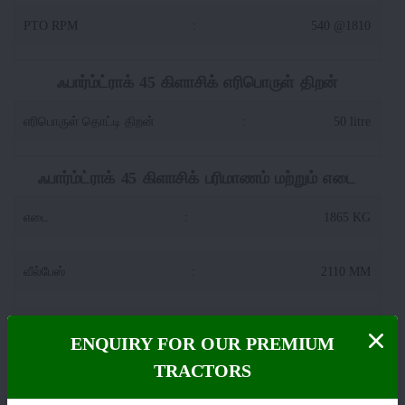
PTO RPM
:
540 @1810
ஃபார்ம்ட்ராக் 45 கிளாசிக் எரிபொருள் திறன்
எரிபொருள் தொட்டி திறன்
:
50 litre
ஃபார்ம்ட்ராக் 45 கிளாசிக் பரிமாணம் மற்றும் எடை
எடை
:
1865 KG
வீல்பேஸ்
:
2110 MM
ஒட்டுமொத்த நீளம்
:
3355 MM
ENQUIRY FOR OUR PREMIUM
TRACTORS
டிராக்டர் அகலம்
:
1735 MM