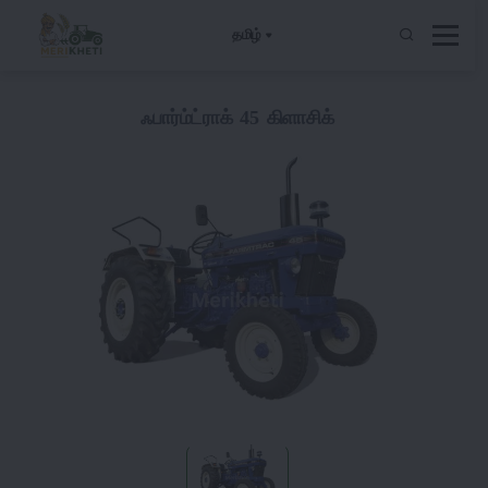
தமிழ்
ஃபார்ம்ட்ராக் 45 கிளாசிக்