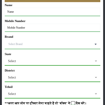
ஃபார்ம்ட்ராக் 45 கிளாசிக் கூடுதல் அம்சங்கள்
Name
பாகங்கள்
:
TOOL, TOPLINK, CANOPY, HOOK, BUMPHER,
DRARBAR
Mobile Number
நிலை
:
Launched
Brand
வகை
State
Select
District
பயிர்கள்
சேமிப்பு
Select
Tehsil
Select
பூச்சைகள்
உயிரியல்
**अगर आप लोन पर ट्रैक्टर लेना चाहते है तो 'बॉक्स' में
टिक
करें।