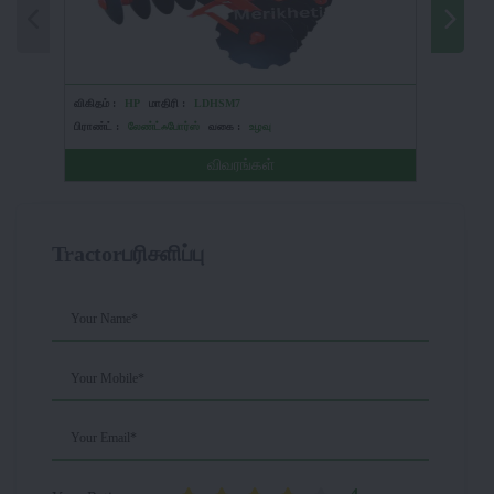
விகிதம் :
HP
மாதிரி :
LDHSM7
விகிதம் :
பிராண்ட் :
லேண்ட்ஃபோர்ஸ்
வகை :
உழவு
பிராண்ட் :
விவரங்கள்
Tractorபரிசளிப்பு
Your Name*
Your Mobile*
Your Email*