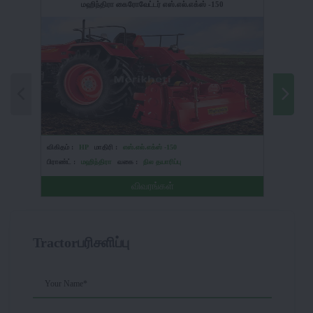
மஹிந்திரா கைரோவேட்டர் எஸ்.எல்.எக்ஸ் -150
விகிதம் :
HP
மாதிரி :
எஸ்.எல்.எக்ஸ் -150
விகிதம் :
பிராண்ட் :
மஹிந்திரா
வகை :
நில தயாரிப்பு
பிராண்ட் :
விவரங்கள்
Tractorபரிசளிப்பு
Your Name*