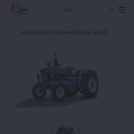
தமிழ்
ஃபார்ம்ட்ராக் 45 உருளைக்கிழங்கு ஸ்மார்ட்