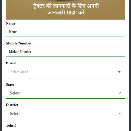
பின்புறம்
:
13.6 x 28
Name
ஃபார்ம்ட்ராக் 45 உருளைக்கிழங்கு ஸ்மார்ட் கூடுதல்
அம்சங்கள்
Mobile Number
பாகங்கள்
:
5000 Hours/ 5 Year
Brand
நிலை
:
Launched
State
வகை
Select
District
Select
Tehsil
பயிர்கள்
சேமிப்பு