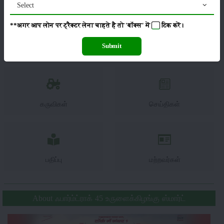
Select
**अगर आप लोन पर ट्रैक्टर लेना चाहते है तो 'बॉक्स' में
टिक
करें।
Submit
பூச்சைகள்
உயிரியல்
கருவிகள்
செய்திகள்
பதிப்பு
மற்றவர்கள்
About ஃபார்ம்ட்ராக் 45 உருளைக்கிழங்கு ஸ்மார்ட்