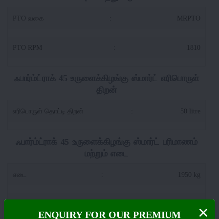
PTO வகை
:
MRPTO
PTO RPM
:
1810
ஃபார்ம்ட்ராக் 45 உருளைக்கிழங்கு ஸ்மார்ட் எரிபொருள்
திறன்
எரிபொருள் தொட்டி திறன்
:
50 litre
ஃபார்ம்ட்ராக் 45 உருளைக்கிழங்கு ஸ்மார்ட் பரிமாணம்
மற்றும் எடை
எடை
:
1950 kg
வீல்பேஸ்
:
2125 mm
ENQUIRY FOR OUR PREMIUM