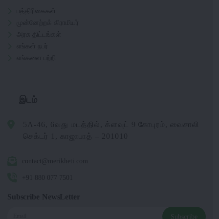
பத்திரிகைகள்
முன்னேற்றக் கிராமியர்
அரசு திட்டங்கள்
எங்கள் நபர்
எங்களை பற்றி
இடம்
5A-46, 6வது மடத்தில், க்ளவுட் 9 கோபுரம், வைசாலி
செக்டர் 1, காஜாபாத் – 201010
contact@merikheti.com
+91 880 077 7501
Subscribe NewsLetter
Subscribe