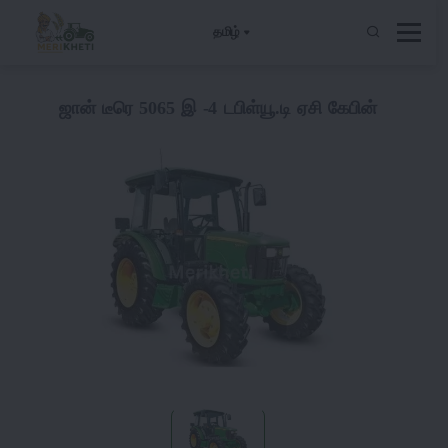
தமிழ்
ஜான் டீரெ 5065 இ -4 டபிள்யூ.டி ஏசி கேபின்