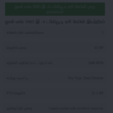
ஜான் டீரெ 5065 இ -4 டபிள்யூ.டி ஏசி கேபின் முழு
தகவல்கள்
ஜான் டீரெ 5065 இ -4 டபிள்யூ.டி ஏசி கேபின் இயந்திரம்
சிலிண்டரின் எண்ணிக்கை
:
3
ஹெச்பி வகை
:
65 HP
எஞ்சின் மதிப்பிடப்பட்ட ஆர்.பி.எம்
:
2400 RPM
காற்று வடிகட்டி
:
Dry Type, Dual Element
PTO ஹெச்பி
:
55.3 HP
குளிரூட்டும் முறை
:
Liquid cooled with overflow reservoir