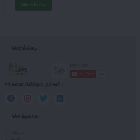
Submit Review
மெரிக்கெடி
எங்களை பின்தொடருங்கள் :
சொந்தமாக
பயிர்கள்