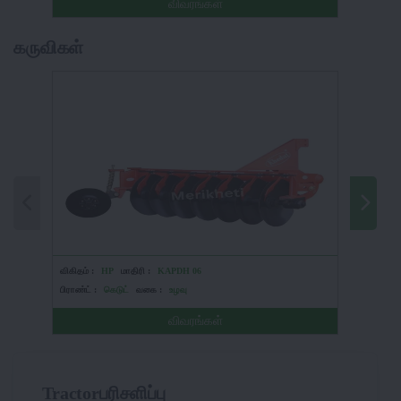
விவரங்கள்
கருவிகள்
விகிதம் :
HP
மாதிரி :
KAPDH 06
விகிதம் :
பிராண்ட் :
கெடுட்
வகை :
உழவு
பிராண்ட் :
விவரங்கள்
Tractorபரிசளிப்பு