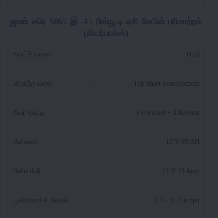
ஜான் டீரெ 5065 இ -4 டபிள்யூ.டி ஏசி கேபின் பரிமாற்றம்
(கியர்பாக்ஸ்)
கிளட்ச் வகை
:
Dual
பரிமாற்ற வகை
:
Top Shaft Synchromesh
கியர் பெட்டி
:
9 Forward + 3 Reverse
மின்கலம்
:
12 V 85 AH
மின்மாற்றி
:
12 V 43 Amp
முன்னோக்கி வேகம்
:
2.1 - 31.5 kmph