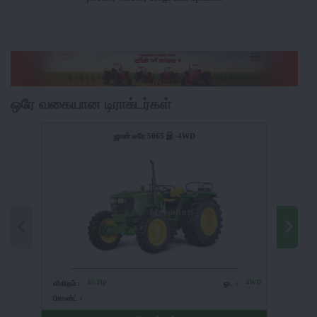
ஒரே வகையான டிராக்டர்கள்
ஜான் டீரே 5065 இ -4WD
65 Hp
4WD
விகிதம் :
ஓட :
விகிதம் 
பிராண்ட் :
பிராண்ட் 