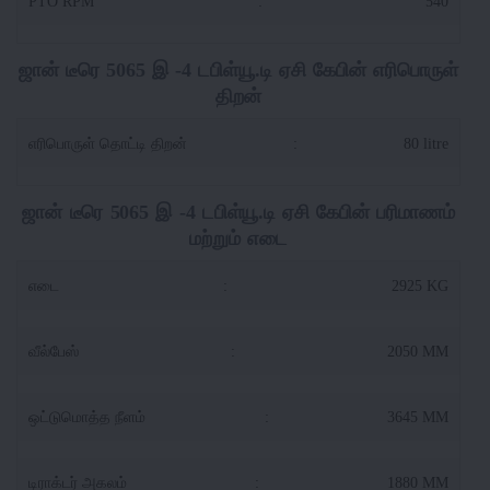
PTO RPM
:
540
ஜான் டீரெ 5065 இ -4 டபிள்யூ.டி ஏசி கேபின் எரிபொருள்
திறன்
எரிபொருள் தொட்டி திறன்
:
80 litre
ஜான் டீரெ 5065 இ -4 டபிள்யூ.டி ஏசி கேபின் பரிமாணம்
மற்றும் எடை
எடை
:
2925 KG
வீல்பேஸ்
:
2050 MM
ஒட்டுமொத்த நீளம்
:
3645 MM
டிராக்டர் அகலம்
:
1880 MM