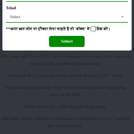
is a robust model that has high popularity in the Indian tractor market. Apart
Tehsil
from this, it has the potential of offering extraordinary performance during
Select
agriculture operations.
**अगर आप लोन पर ट्रैक्टर लेना चाहते है तो 'बॉक्स' में
टिक
करें।
Special features:
Submit
John Deere 5065 E-4WD AC Cabin is equipped with a dual-clutch type with
top shaft-based synchromesh transmission.
Along with this, it has a superlative speed of about 2.1 - 31.5 Kmph.
This John Deere model has a huge 80 litres of fuel tank for long-lasting
hours on the field.
And the tractor has a 2000 Kg load lifting power.
John Deere 5065 E-4WD AC Cabin has an excellent gear ratio of 9 forward
plus 3 reverse gears.