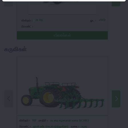
28 Hp
4WD
விகிதம் :
ஓட :
விகிதம் 
பிராண்ட் :
பிராண்ட் 
விவரங்கள்
கருவிகள்
விகிதம் :
HP
மாதிரி :
கடமை கடினமான வகை RC1013
விகிதம் :
பிராண்ட் :
ஜான் டீரே செயல்படுத்துகிறார்
வகை :
உழவு
பிராண்ட் :