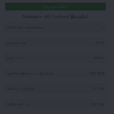
முழு தகவல்கள்
Mahindra 305 Orchard இயந்திரம்
சிலிண்டரின் எண்ணிக்கை
:
3
ஹெச்பி வகை
:
28 HP
திறன் சி.சி.
:
2048 cc
எஞ்சின் மதிப்பிடப்பட்ட ஆர்.பி.எம்
:
2000 RPM
அதிகபட்ச முறுக்கு
:
115 Nm
காற்று வடிகட்டி
:
Dry Type