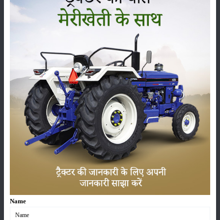
நிலை
:
Launched
வகை
பயிர்கள்
சேமிப்பு
பூச்சைகள்
உயிரியல்
Name
கருவிகள்
செய்திகள்