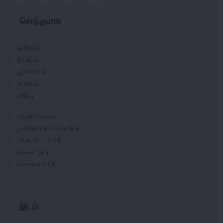
சொந்தமாக
பயிர்கள்
சேமிப்பு
பூச்சைகள்
உயிரியல்
பதிப்பு
பத்திரிகைகள்
முன்னேற்றக் கிராமியர்
அரசு திட்டங்கள்
எங்கள் நபர்
எங்களை பற்றி
இடம்